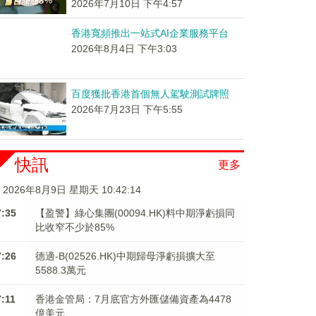
2026年7月10日 下午4:57
香港寬頻推出一站式AI企業服務平台
2026年8月4日 下午3:03
百度獲批香港首個無人駕駛測試牌照
2026年7月23日 下午5:55
快訊
更多
2026年8月9日 星期天 10:42:14
7:35
【盈警】綠心集團(00094.HK)料中期淨虧損同
比收窄不少於85%
7:26
德適-B(02526.HK)中期歸母淨虧損擴大至
5588.3萬元
7:11
香港金管局：7月底官方外匯儲備資產為4478
億美元