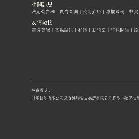
相關訊息
法定公告欄
|
廣告查詢
|
公司介紹
|
專欄邀稿
|
投資
友情鏈接
清博智能
|
艾媒諮詢
|
和訊
|
新時空
|
時代財經
|
證
免責聲明：
財華控股有限公司及香港聯合交易所有限公司將盡力確保彼等