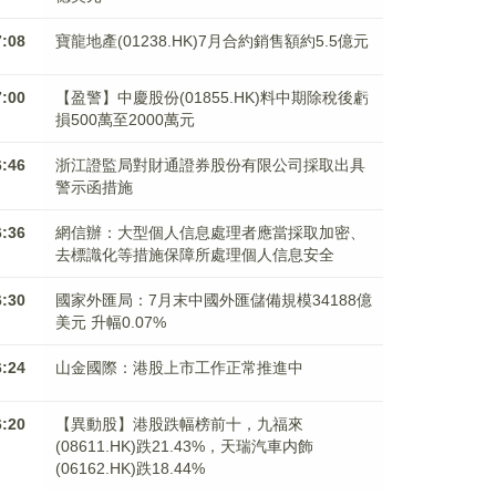
7:08
寶龍地產(01238.HK)7月合約銷售額約5.5億元
7:00
【盈警】中慶股份(01855.HK)料中期除稅後虧
損500萬至2000萬元
6:46
浙江證監局對財通證券股份有限公司採取出具
警示函措施
6:36
網信辦：大型個人信息處理者應當採取加密、
去標識化等措施保障所處理個人信息安全
6:30
國家外匯局：7月末中國外匯儲備規模34188億
美元 升幅0.07%
6:24
山金國際：港股上市工作正常推進中
6:20
【異動股】港股跌幅榜前十，九福來
(08611.HK)跌21.43%，天瑞汽車内飾
(06162.HK)跌18.44%