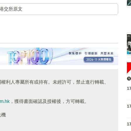
港交所原文
關權利人專屬所有或持有。未經許可，禁止進行轉載、
1
om.hk
，獲得書面確認及授權後，方可轉載。
1
先機
1