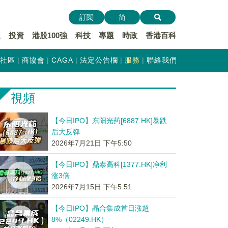
訂閱
简
遞
投資
港股100強
科技
專題
時政
香港百科
社區
商協會
CAGA
法定公告欄
服務
聯絡我們
視頻
【今日IPO】东阳光药[6887.HK]暴跌
后大反弹
2026年7月21日 下午5:50
【今日IPO】鼎泰高科[1377.HK]净利
涨3倍
2026年7月15日 下午5:51
【今日IPO】晶合集成首日涨超
8%（02249.HK）