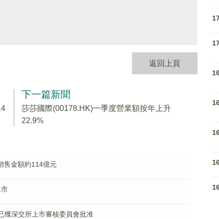
1
1
返回上頁
1
下一篇新聞
1
4
莎莎國際(00178.HK)一季度營業額按年上升
22.9%
1
1
目銷售金額約114億元
1
上市
股發行已獲深交所上市審核委員會批准