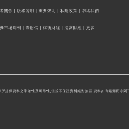
者關係
|
版權聲明
|
重要聲明
|
私隱政策
|
聯絡我們
券市場周刊
|
壹財信
|
權衡財經
|
攬富財經
|
更多...
所提供資料之準確性及可靠性,但並不保證資料絕對無誤,資料如有錯漏而令閣