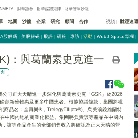
INMETA
財華證券
財華
媒體矩陣
財華
智庫沙龍
單
地圖
沙龍
企業
研究
顧問
合作
視頻
財經速
A股解碼
美股解碼
股評
研報
專訪
活動
Web3 Space專欄
.HK)：與葛蘭素史克進一
原創
屬公司正大天晴進一步深化與葛蘭素史克「GSK」於2026
重磅創新藥物惠及更多中國患者。根據協議條款，集團將獲
名：全再樂®，TrelegyEllipta®)、烏美溴銨維蘭特
pta®)在中國內地的商業化權益。集團將負責該等產品在中國內
動，該等產品產生的全部銷售收入將確認為正大天晴的營