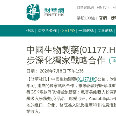
財華智庫網
FINTV
F
港股100強
官網
榜
快訊
港交所發佈
今日IPO
一圖解碼
港股解碼
中國生物製藥(01177
步深化獨家戰略合作
日期：
2026年7月8日 下午1:36
【財華社訊】中國生物製藥(
01177.HK
)公佈，附
年5月達成的獨家戰略合作，推動兩款呼吸領域
得GSK兩款呼吸領域創新藥：氟替美維吸入粉霧劑(商品
羅吸入粉霧劑(商品名：歐樂欣®，AnoroElli
地的進口、分銷、醫院准入以及推廣和非推廣活
業收入。