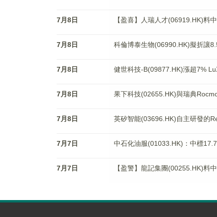
7月8日
【盈喜】人瑞人才(06919.HK)料
7月8日
科倫博泰生物(06990.HK)擬折讓8
7月8日
健世科技-B(09877.HK)漲超7% Lu
7月8日
果下科技(02655.HK)與瑞典Ro
7月8日
英矽智能(03696.HK)自主研發的Ren
7月7日
中石化油服(01033.HK)：中標1
7月7日
【盈警】龍記集團(00255.HK)