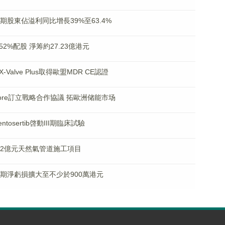
中期股東佔溢利同比增長39%至63.4%
.52%配股 淨筹約27.23億港元
X-Valve Plus取得歐盟MDR CE認證
cmore訂立戰略合作協議 拓歐洲储能市场
tosertib啓動III期臨床試驗
7.72億元天然氣管道施工項目
料中期淨虧損擴大至不少於900萬港元