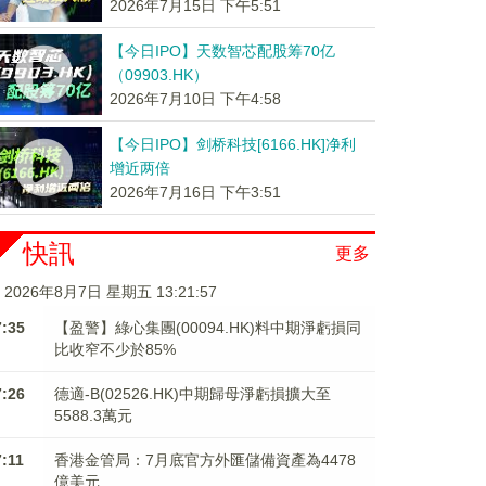
2026年7月15日 下午5:51
【今日IPO】天数智芯配股筹70亿
（09903.HK）
2026年7月10日 下午4:58
【今日IPO】剑桥科技[6166.HK]净利
增近两倍
2026年7月16日 下午3:51
快訊
更多
2026年8月7日 星期五 13:21:57
7:35
【盈警】綠心集團(00094.HK)料中期淨虧損同
比收窄不少於85%
7:26
德適-B(02526.HK)中期歸母淨虧損擴大至
5588.3萬元
7:11
香港金管局：7月底官方外匯儲備資產為4478
億美元