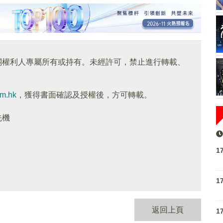
關權利人專屬所有或持有。未經許可，禁止進行轉載、
om.hk
，獲得書面確認及授權後，方可轉載。
先機
1
1
返回上頁
1