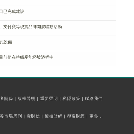
目已完成建設
、支付寶等現實品牌開展聯動活動
通孔設備
目前仍在持續產能爬坡過程中
者關係
|
版權聲明
|
重要聲明
|
私隱政策
|
聯絡我們
券市場周刊
|
壹財信
|
權衡財經
|
攬富財經
|
更多...