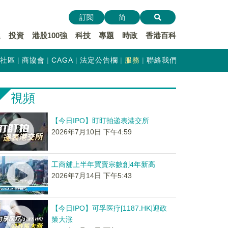
訂閱
简
遞
投資
港股100強
科技
專題
時政
香港百科
社區
商協會
CAGA
法定公告欄
服務
聯絡我們
視頻
【今日IPO】盯盯拍递表港交所
2026年7月10日 下午4:59
工商舖上半年買賣宗數創4年新高
2026年7月14日 下午5:43
【今日IPO】可孚医疗[1187.HK]迎政
策大涨