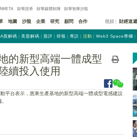
INMETA
財華證券
財華
媒體矩陣
財華
智庫沙龍
單
地圖
沙龍
企業
研究
顧問
合作
視頻
財經速
A股解碼
美股解碼
股評
研報
專訪
活動
Web3 Space專欄
地的新型高端一體成型
陸續投入使用
互動平台表示，惠東生產基地的新型高端一體成型電感建設
備。