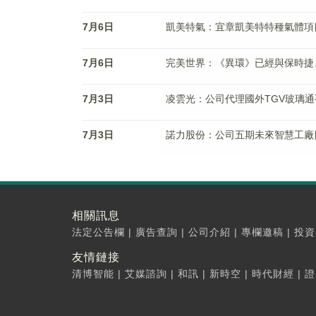
7月6日
凱美特氣：宜章凱美特特種氣體項
7月6日
完美世界：《異環》已經與保時捷
7月3日
凌雲光：公司代理國外TGV玻璃
7月3日
諾力股份：公司五期未來智慧工廠
相關訊息
法定公告欄
|
廣告查詢
|
公司介紹
|
專欄邀稿
|
投資
友情鏈接
清博智能
|
艾媒諮詢
|
和訊
|
新時空
|
時代財經
|
證