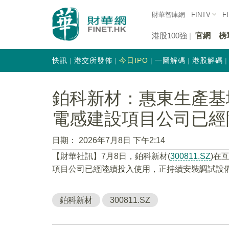
財華智庫網
FINTV
F
港股100強
官網
榜
快訊
港交所發佈
今日IPO
一圖解碼
港股解碼
鉑科新材：惠東生產基
電感建設項目公司已經
日期：
2026年7月8日 下午2:14
【財華社訊】7月8日，鉑科新材(
300811.SZ
)在
項目公司已經陸續投入使用，正持續安裝調試設
鉑科新材
300811.SZ