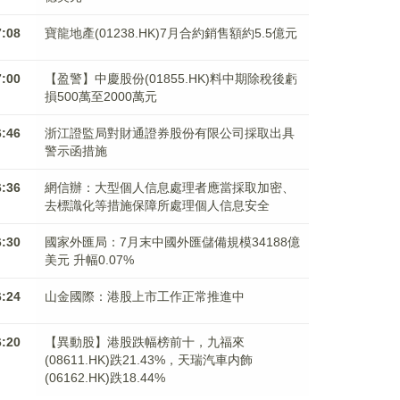
7:08
寶龍地產(01238.HK)7月合約銷售額約5.5億元
7:00
【盈警】中慶股份(01855.HK)料中期除稅後虧
損500萬至2000萬元
6:46
浙江證監局對財通證券股份有限公司採取出具
警示函措施
6:36
網信辦：大型個人信息處理者應當採取加密、
去標識化等措施保障所處理個人信息安全
6:30
國家外匯局：7月末中國外匯儲備規模34188億
美元 升幅0.07%
6:24
山金國際：港股上市工作正常推進中
6:20
【異動股】港股跌幅榜前十，九福來
(08611.HK)跌21.43%，天瑞汽車内飾
(06162.HK)跌18.44%