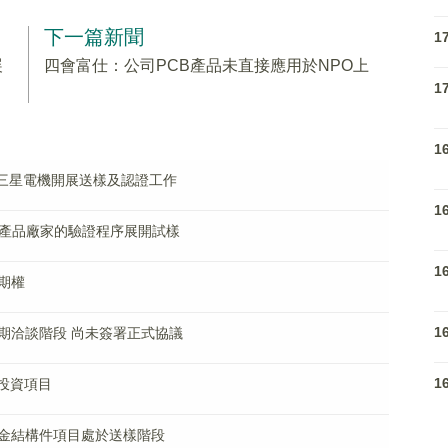
下一篇新聞
1
展
四會富仕：公司PCB產品未直接應用於NPO上
1
1
向三星電機開展送樣及認證工作
1
子產品廠家的驗證程序展開試樣
1
期權
1
期洽談階段 尚未簽署正式協議
1
投資項目
金結構件項目處於送樣階段