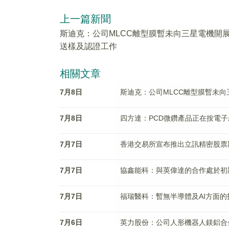
上一篇新聞
斯迪克：公司MLCC離型膜暫未向三星電機開
送樣及認證工作
相關文章
7月8日
斯迪克：公司MLCC離型膜暫未
7月8日
四方達：PCD微鑽產品正在按電
7月7日
香港交易所宣布推出立訊精密股票
7月7日
協鑫能科：與英偉達的合作處於初
7月7日
福瑞醫科：暫無半導體及AI方面的
7月6日
英力股份：公司人形機器人鎂鋁合