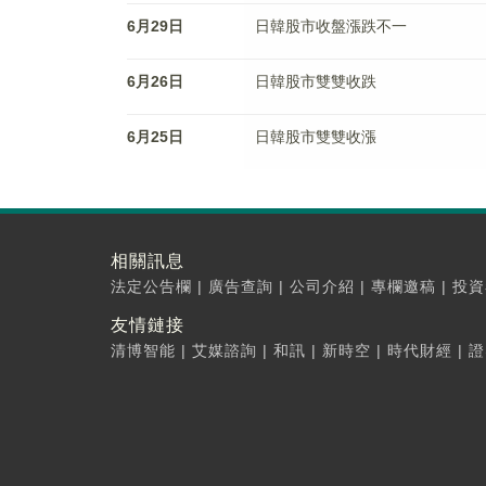
6月29日
日韓股市收盤漲跌不一
6月26日
日韓股市雙雙收跌
6月25日
日韓股市雙雙收漲
相關訊息
法定公告欄
|
廣告查詢
|
公司介紹
|
專欄邀稿
|
投資
友情鏈接
清博智能
|
艾媒諮詢
|
和訊
|
新時空
|
時代財經
|
證