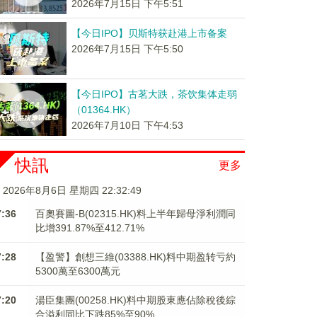
2026年7月15日 下午5:51
【今日IPO】贝斯特获赴港上市备案
2026年7月15日 下午5:50
【今日IPO】古茗大跌，茶饮集体走弱
（01364.HK）
2026年7月10日 下午4:53
快訊
更多
2026年8月6日 星期四 22:32:49
7:36
百奧賽圖-B(02315.HK)料上半年歸母淨利潤同
比增391.87%至412.71%
7:28
【盈警】創想三維(03388.HK)料中期盈转亏約
5300萬至6300萬元
7:20
湯臣集團(00258.HK)料中期股東應佔除稅後綜
合溢利同比下跌85%至90%