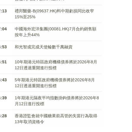
7:13
禮邦醫藥-B(09637.HK)料中期虧損同比收窄
15%至25%
7:04
中國海外宏洋集團(00081.HK)7月合約銷售額
按年上升44%
6:53
和光智成完成天使輪數千萬融資
6:51
10年期港元特區政府機構債券將於2026年8月
12日透過重開進行投標
6:43
5年期港元特區政府機構債券將於2026年8月
12日透過重開進行投標
6:39
1年期港元隔夜平均指數掛鉤債券將於2026年8
月12日進行投標
6:28
香港證監會就中國糖果前高管的失當行為取得
13年取消資格令