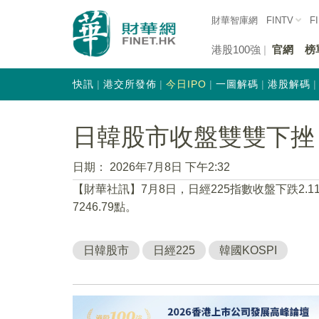
財華智庫網
FINTV
F
港股100強
官網
榜
快訊
港交所發佈
今日IPO
一圖解碼
港股解碼
日韓股市收盤雙雙下挫
日期：
2026年7月8日 下午2:32
【財華社訊】7月8日，日經225指數收盤下跌2.11%
7246.79點。
日韓股市
日經225
韓國KOSPI