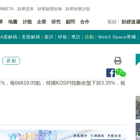
INMETA
財華證券
財華
媒體矩陣
財華
智庫沙龍
單
地圖
沙龍
企業
研究
顧問
合作
視頻
財經速
A股解碼
美股解碼
股評
研報
專訪
活動
Web3 Space專欄
原創
，報66819.05點；韓國KOSPI指數收盤下跌5.35%，報