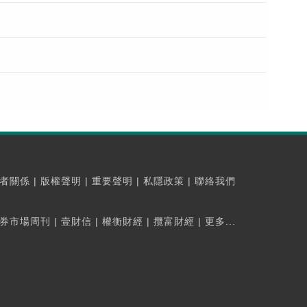
者關係
|
版權聲明
|
重要聲明
|
私隱政策
|
聯絡我們
券市場周刊
|
壹財信
|
權衡財經
|
攬富財經
|
更多...