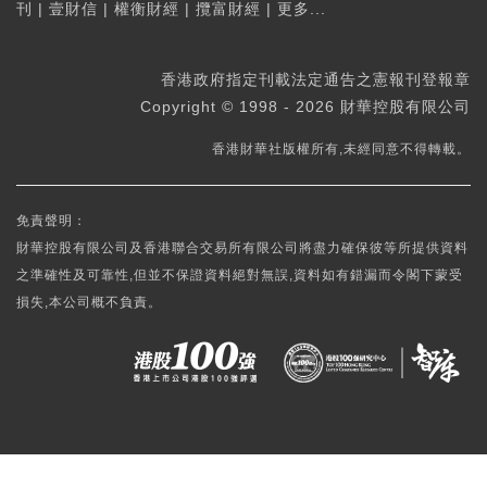
刊
|
壹財信
|
權衡財經
|
攬富財經
|
更多...
香港政府指定刊載法定通告之憲報刊登報章
Copyright © 1998 - 2026 財華控股有限公司
香港財華社版權所有,未經同意不得轉載。
免責聲明：
財華控股有限公司及香港聯合交易所有限公司將盡力確保彼等所提供資料
之準確性及可靠性,但並不保證資料絕對無誤,資料如有錯漏而令閣下蒙受
損失,本公司概不負責。