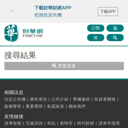
財華智庫網
FINTV
FINMETA
財華證券
媒體矩陣
下載財華財經APP
×
下載APP
智庫沙龍
聯絡我們
把握投資先機
訂閱
简
搜尋結果
查看更多
相關訊息
法定公告欄
|
廣告查詢
|
公司介紹
|
專欄邀稿
|
投資者關係
|
版權聲明
|
重要聲明
|
私隱政策
|
聯絡我們
友情鏈接
清博智能
|
艾媒諮詢
|
和訊
|
新時空
|
時代財經
|
證券市場周