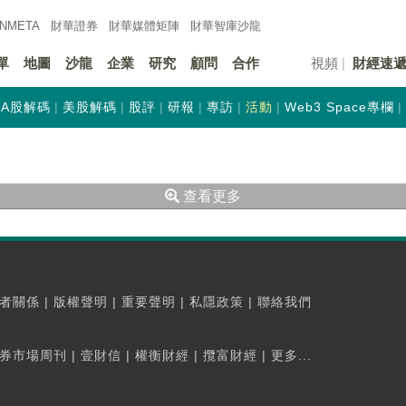
INMETA
財華證券
財華
媒體矩陣
財華
智庫沙龍
單
地圖
沙龍
企業
研究
顧問
合作
視頻
財經速
A股解碼
美股解碼
股評
研報
專訪
活動
Web3 Space專欄
查看更多
者關係
|
版權聲明
|
重要聲明
|
私隱政策
|
聯絡我們
券市場周刊
|
壹財信
|
權衡財經
|
攬富財經
|
更多...