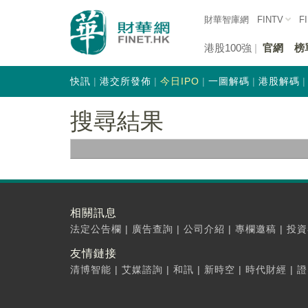
財華智庫網
FINTV
F
港股100強
官網
榜
快訊
港交所發佈
今日IPO
一圖解碼
港股解碼
搜尋結果
相關訊息
法定公告欄
|
廣告查詢
|
公司介紹
|
專欄邀稿
|
投資
友情鏈接
清博智能
|
艾媒諮詢
|
和訊
|
新時空
|
時代財經
|
證