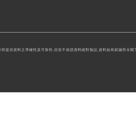
所提供資料之準確性及可靠性,但並不保證資料絕對無誤,資料如有錯漏而令閣