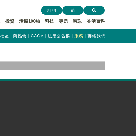
訂閱
简
遞
投資
港股100強
科技
專題
時政
香港百科
社區
商協會
CAGA
法定公告欄
服務
聯絡我們