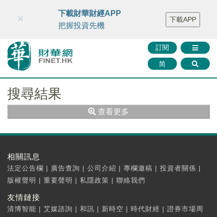
財華智庫網
FINTV
FINMETA
財華證券
媒體矩陣
下載財華財經APP
×
下載APP
智庫沙龍
聯絡我們
把握投資先機
訂閱
简
搜尋結果
查看更多
相關訊息
法定公告欄
|
廣告查詢
|
公司介紹
|
專欄邀稿
|
投資者關係
|
版權聲明
|
重要聲明
|
私隱政策
|
聯絡我們
友情鏈接
清博智能
|
艾媒諮詢
|
和訊
|
新時空
|
時代財經
|
證券市場周