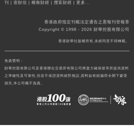
刊
|
壹財信
|
權衡財經
|
攬富財經
|
更多...
香港政府指定刊載法定通告之憲報刊登報章
Copyright © 1998 - 2026 財華控股有限公司
香港財華社版權所有,未經同意不得轉載。
免責聲明：
財華控股有限公司及香港聯合交易所有限公司將盡力確保彼等所提供資料
之準確性及可靠性,但並不保證資料絕對無誤,資料如有錯漏而令閣下蒙受
損失,本公司概不負責。