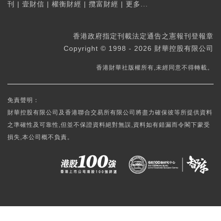
刊
|
壹財信
|
權衡財經
|
攬富財經
|
更多...
香港政府指定刊載法定通告之憲報刊登報章
Copyright © 1998 - 2026 財華控股有限公司
香港財華社版權所有,未經同意不得轉載。
免責聲明：
財華控股有限公司及香港聯合交易所有限公司將盡力確保彼等所提供資料
之準確性及可靠性,但並不保證資料絕對無誤,資料如有錯漏而令閣下蒙受
損失,本公司概不負責。