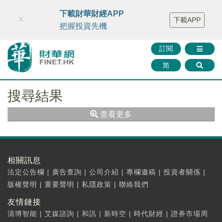
財華智庫網
FINTV
FINMETA
財華證券
媒體矩陣
下載財華財經APP
×
下載APP
智庫沙龍
聯絡我們
把握投資先機
訂閱
简
搜尋結果
查看更多
相關訊息
法定公告欄
|
廣告查詢
|
公司介紹
|
專欄邀稿
|
投資者關係
|
版權聲明
|
重要聲明
|
私隱政策
|
聯絡我們
友情鏈接
清博智能
|
艾媒諮詢
|
和訊
|
新時空
|
時代財經
|
證券市場周