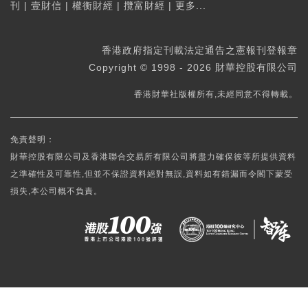
刊
|
壹財信
|
權衡財經
|
攬富財經
|
更多...
香港政府指定刊載法定通告之憲報刊登報章
Copyright © 1998 - 2026 財華控股有限公司
香港財華社版權所有,未經同意不得轉載。
免責聲明：
財華控股有限公司及香港聯合交易所有限公司將盡力確保彼等所提供資料
之準確性及可靠性,但並不保證資料絕對無誤,資料如有錯漏而令閣下蒙受
損失,本公司概不負責。