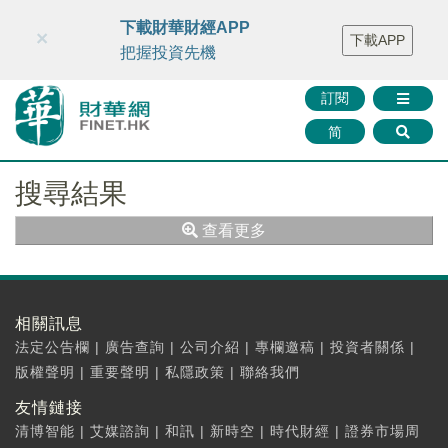
財華智庫網
FINTV
FINMETA
財華證券
媒體矩陣
下載財華財經APP
×
下載APP
智庫沙龍
聯絡我們
把握投資先機
訂閱
简
搜尋結果
查看更多
相關訊息
法定公告欄
|
廣告查詢
|
公司介紹
|
專欄邀稿
|
投資者關係
|
版權聲明
|
重要聲明
|
私隱政策
|
聯絡我們
友情鏈接
清博智能
|
艾媒諮詢
|
和訊
|
新時空
|
時代財經
|
證券市場周