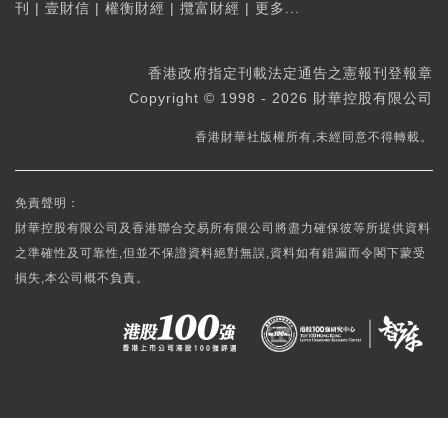
刊
|
壹財信
|
權衡財經
|
攬富財經
|
更多...
香港政府指定刊載法定通告之憲報刊登報章
Copyright © 1998 - 2026 財華控股有限公司
香港財華社版權所有,未經同意不得轉載。
免責聲明：
財華控股有限公司及香港聯合交易所有限公司將盡力確保彼等所提供資料
之準確性及可靠性,但並不保證資料絕對無誤,資料如有錯漏而令閣下蒙受
損失,本公司概不負責。