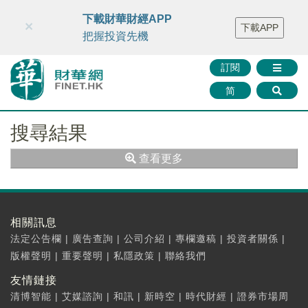
財華智庫網
FINTV
FINMETA
財華證券
媒體矩陣
下載財華財經APP
×
下載APP
智庫沙龍
聯絡我們
把握投資先機
訂閱
简
搜尋結果
查看更多
相關訊息
法定公告欄
|
廣告查詢
|
公司介紹
|
專欄邀稿
|
投資者關係
|
版權聲明
|
重要聲明
|
私隱政策
|
聯絡我們
友情鏈接
清博智能
|
艾媒諮詢
|
和訊
|
新時空
|
時代財經
|
證券市場周