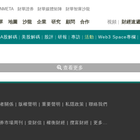
INMETA
財華證券
財華
媒體矩陣
財華
智庫沙龍
單
地圖
沙龍
企業
研究
顧問
合作
視頻
財經速
A股解碼
美股解碼
股評
研報
專訪
活動
Web3 Space專欄
查看更多
者關係
|
版權聲明
|
重要聲明
|
私隱政策
|
聯絡我們
券市場周刊
|
壹財信
|
權衡財經
|
攬富財經
|
更多...