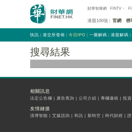
財華智庫網
FINTV
F
港股100強
官網
榜
快訊
港交所發佈
今日IPO
一圖解碼
港股解碼
搜尋結果
相關訊息
法定公告欄
|
廣告查詢
|
公司介紹
|
專欄邀稿
|
投資
友情鏈接
清博智能
|
艾媒諮詢
|
和訊
|
新時空
|
時代財經
|
證