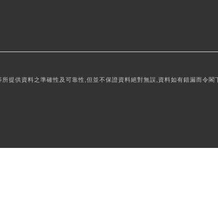
所提供資料之準確性及可靠性,但並不保證資料絕對無誤,資料如有錯漏而令閣