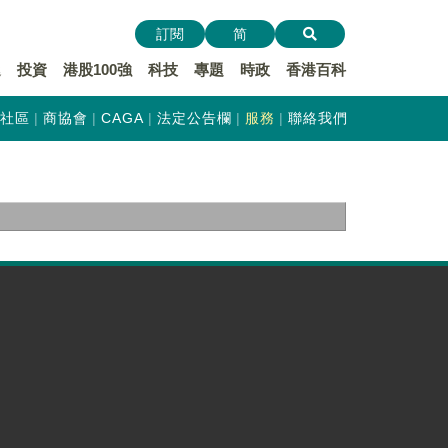
訂閱
简
遞
投資
港股100強
科技
專題
時政
香港百科
社區
商協會
CAGA
法定公告欄
服務
聯絡我們