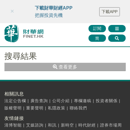
財華智庫網
FINTV
FINMETA
財華證券
媒體矩陣
下載財華財經APP
×
下載APP
智庫沙龍
聯絡我們
把握投資先機
訂閱
简
搜尋結果
查看更多
相關訊息
法定公告欄
|
廣告查詢
|
公司介紹
|
專欄邀稿
|
投資者關係
|
版權聲明
|
重要聲明
|
私隱政策
|
聯絡我們
友情鏈接
清博智能
|
艾媒諮詢
|
和訊
|
新時空
|
時代財經
|
證券市場周