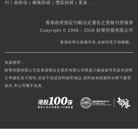
刊
|
壹財信
|
權衡財經
|
攬富財經
|
更多...
香港政府指定刊載法定通告之憲報刊登報章
Copyright © 1998 - 2026 財華控股有限公司
香港財華社版權所有,未經同意不得轉載。
免責聲明：
財華控股有限公司及香港聯合交易所有限公司將盡力確保彼等所提供資料
之準確性及可靠性,但並不保證資料絕對無誤,資料如有錯漏而令閣下蒙受
損失,本公司概不負責。