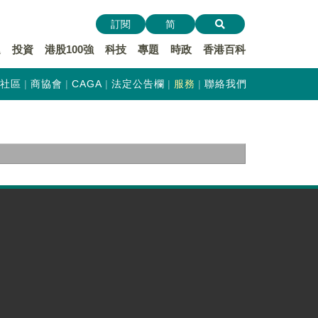
訂閱
简
遞
投資
港股100強
科技
專題
時政
香港百科
社區
商協會
CAGA
法定公告欄
服務
聯絡我們