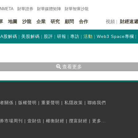
INMETA
財華證券
財華
媒體矩陣
財華
智庫沙龍
單
地圖
沙龍
企業
研究
顧問
合作
視頻
財經速
A股解碼
美股解碼
股評
研報
專訪
活動
Web3 Space專欄
查看更多
者關係
|
版權聲明
|
重要聲明
|
私隱政策
|
聯絡我們
券市場周刊
|
壹財信
|
權衡財經
|
攬富財經
|
更多...