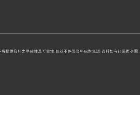
所提供資料之準確性及可靠性,但並不保證資料絕對無誤,資料如有錯漏而令閣