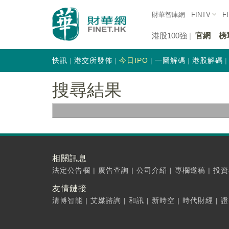
財華智庫網
FINTV
F
港股100強
官網
榜
快訊
港交所發佈
今日IPO
一圖解碼
港股解碼
搜尋結果
相關訊息
法定公告欄
|
廣告查詢
|
公司介紹
|
專欄邀稿
|
投資
友情鏈接
清博智能
|
艾媒諮詢
|
和訊
|
新時空
|
時代財經
|
證