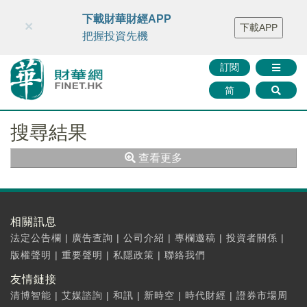
財華智庫網
FINTV
FINMETA
財華證券
媒體矩陣
下載財華財經APP
×
下載APP
智庫沙龍
聯絡我們
把握投資先機
訂閱
简
搜尋結果
查看更多
相關訊息
法定公告欄
|
廣告查詢
|
公司介紹
|
專欄邀稿
|
投資者關係
|
版權聲明
|
重要聲明
|
私隱政策
|
聯絡我們
友情鏈接
清博智能
|
艾媒諮詢
|
和訊
|
新時空
|
時代財經
|
證券市場周