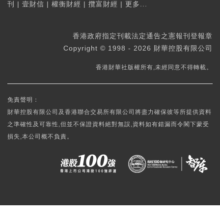
刊
|
壹財信
|
權衡財經
|
攬富財經
|
更多...
香港政府指定刊載法定通告之憲報刊登報章
Copyright © 1998 - 2026 財華控股有限公司
香港財華社版權所有,未經同意不得轉載。
免責聲明：
財華控股有限公司及香港聯合交易所有限公司將盡力確保彼等所提供資料
之準確性及可靠性,但並不保證資料絕對無誤,資料如有錯漏而令閣下蒙受
損失,本公司概不負責。