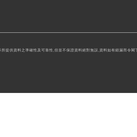
所提供資料之準確性及可靠性,但並不保證資料絕對無誤,資料如有錯漏而令閣