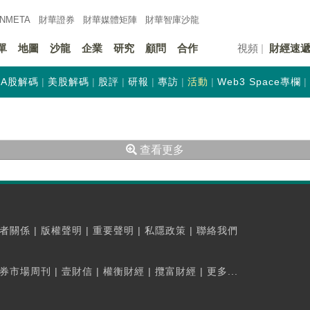
INMETA
財華證券
財華
媒體矩陣
財華
智庫沙龍
單
地圖
沙龍
企業
研究
顧問
合作
視頻
財經速
A股解碼
美股解碼
股評
研報
專訪
活動
Web3 Space專欄
查看更多
者關係
|
版權聲明
|
重要聲明
|
私隱政策
|
聯絡我們
券市場周刊
|
壹財信
|
權衡財經
|
攬富財經
|
更多...