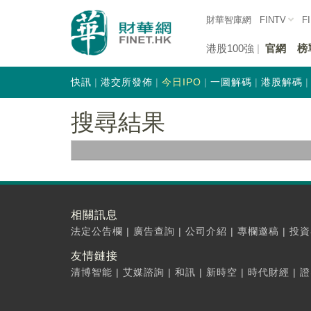
財華智庫網
FINTV
F
港股100強
官網
榜
快訊
港交所發佈
今日IPO
一圖解碼
港股解碼
搜尋結果
相關訊息
法定公告欄
|
廣告查詢
|
公司介紹
|
專欄邀稿
|
投資
友情鏈接
清博智能
|
艾媒諮詢
|
和訊
|
新時空
|
時代財經
|
證