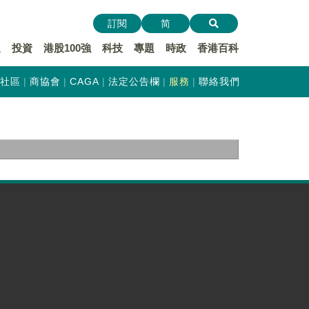
訂閱
简
遞
投資
港股100強
科技
專題
時政
香港百科
社區
商協會
CAGA
法定公告欄
服務
聯絡我們