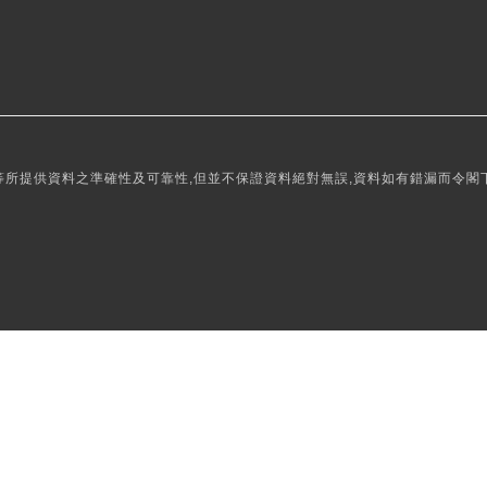
所提供資料之準確性及可靠性,但並不保證資料絕對無誤,資料如有錯漏而令閣