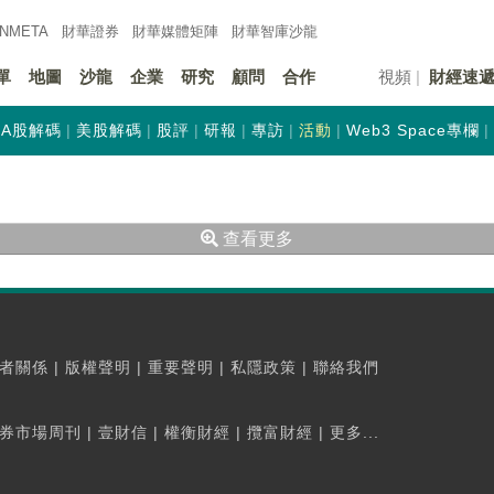
INMETA
財華證券
財華
媒體矩陣
財華
智庫沙龍
單
地圖
沙龍
企業
研究
顧問
合作
視頻
財經速
A股解碼
美股解碼
股評
研報
專訪
活動
Web3 Space專欄
查看更多
者關係
|
版權聲明
|
重要聲明
|
私隱政策
|
聯絡我們
券市場周刊
|
壹財信
|
權衡財經
|
攬富財經
|
更多...