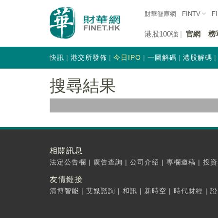
財華智庫網
FINTV
F
港股100強
官網
榜
快訊
港交所發佈
今日IPO
一圖解碼
港股解碼
搜尋結果
相關訊息
法定公告欄
|
廣告查詢
|
公司介紹
|
專欄邀稿
|
投資
友情鏈接
清博智能
|
艾媒諮詢
|
和訊
|
新時空
|
時代財經
|
證