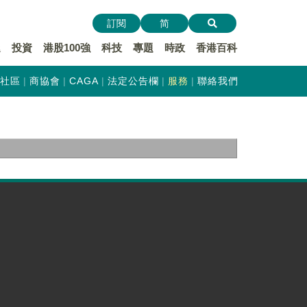
訂閱
简
遞
投資
港股100強
科技
專題
時政
香港百科
社區
商協會
CAGA
法定公告欄
服務
聯絡我們