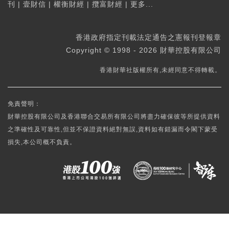
刊
|
壹財信
|
權衡財經
|
攬富財經
|
更多...
香港政府指定刊載法定通告之憲報刊登報章
Copyright © 1998 - 2026 財華控股有限公司
香港財華社版權所有,未經同意不得轉載。
免責聲明：
財華控股有限公司及香港聯合交易所有限公司將盡力確保彼等所提供資料
之準確性及可靠性,但並不保證資料絕對無誤,資料如有錯漏而令閣下蒙受
損失,本公司概不負責。