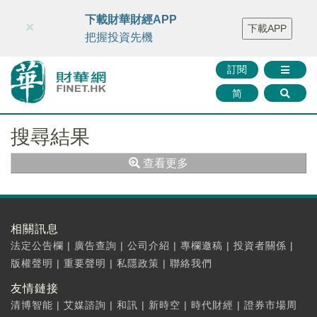
財華智庫網
FINTV
FINMETA
財華證券
媒體矩陣
下載財華財經APP
×
下載APP
智庫沙龍
聯絡我們
把握投資先機
訂閱
简
搜尋結果
查看更多
相關訊息
法定公告欄
|
廣告查詢
|
公司介紹
|
專欄邀稿
|
投資者關係
|
版權聲明
|
重要聲明
|
私隱政策
|
聯絡我們
友情鏈接
清博智能
|
艾媒諮詢
|
和訊
|
新時空
|
時代財經
|
證券市場周