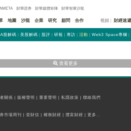
INMETA
財華證券
財華
媒體矩陣
財華
智庫沙龍
單
地圖
沙龍
企業
研究
顧問
合作
視頻
財經速
A股解碼
美股解碼
股評
研報
專訪
活動
Web3 Space專欄
查看更多
者關係
|
版權聲明
|
重要聲明
|
私隱政策
|
聯絡我們
券市場周刊
|
壹財信
|
權衡財經
|
攬富財經
|
更多...