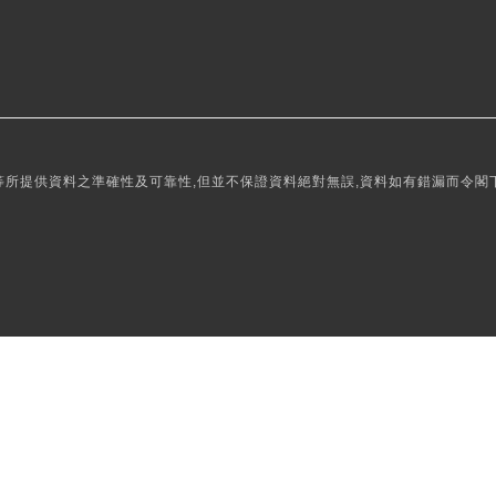
所提供資料之準確性及可靠性,但並不保證資料絕對無誤,資料如有錯漏而令閣