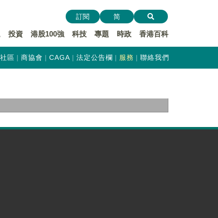
訂閱
简
遞
投資
港股100強
科技
專題
時政
香港百科
社區
商協會
CAGA
法定公告欄
服務
聯絡我們