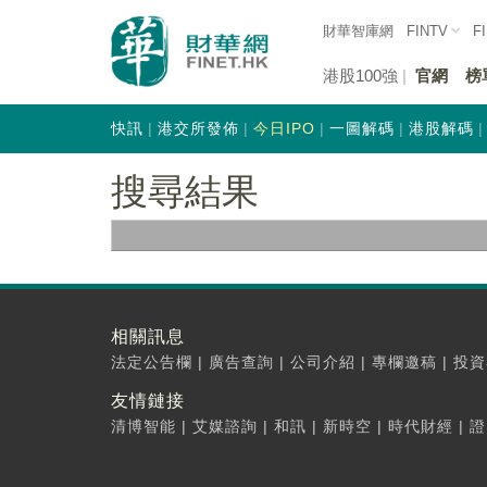
財華智庫網
FINTV
F
港股100強
官網
榜
快訊
港交所發佈
今日IPO
一圖解碼
港股解碼
搜尋結果
相關訊息
法定公告欄
|
廣告查詢
|
公司介紹
|
專欄邀稿
|
投資
友情鏈接
清博智能
|
艾媒諮詢
|
和訊
|
新時空
|
時代財經
|
證