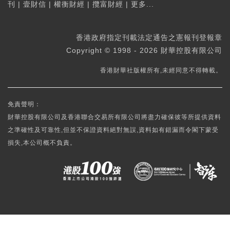
刊
|
壹財信
|
權衡財經
|
攬富財經
|
更多...
香港政府指定刊載法定通告之憲報刊登報章
Copyright © 1998 - 2026 財華控股有限公司
香港財華社版權所有,未經同意不得轉載。
免責聲明：
財華控股有限公司及香港聯合交易所有限公司將盡力確保彼等所提供資料
之準確性及可靠性,但並不保證資料絕對無誤,資料如有錯漏而令閣下蒙受
損失,本公司概不負責。