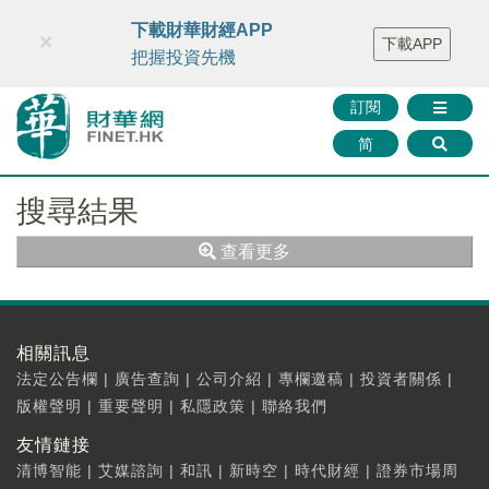
財華智庫網
FINTV
FINMETA
財華證券
媒體矩陣
下載財華財經APP
×
下載APP
智庫沙龍
聯絡我們
把握投資先機
訂閱
简
搜尋結果
查看更多
相關訊息
法定公告欄
|
廣告查詢
|
公司介紹
|
專欄邀稿
|
投資者關係
|
版權聲明
|
重要聲明
|
私隱政策
|
聯絡我們
友情鏈接
清博智能
|
艾媒諮詢
|
和訊
|
新時空
|
時代財經
|
證券市場周