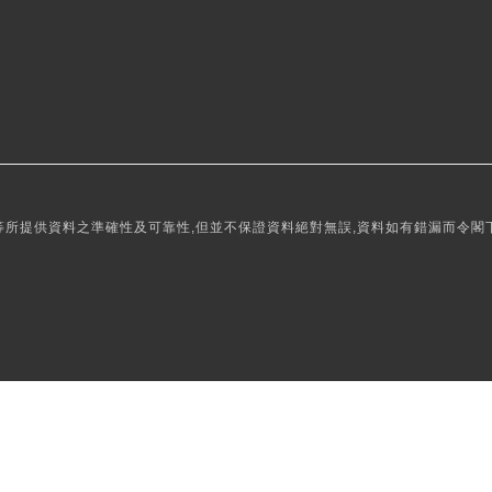
所提供資料之準確性及可靠性,但並不保證資料絕對無誤,資料如有錯漏而令閣