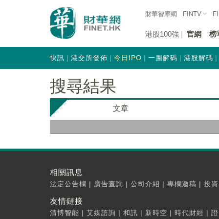
財華智庫網
FINTV
F
港股100強
官網
榜
快訊
港交所發佈
今日IPO
一圖解碼
港股解碼
搜尋結果
文章
相關訊息
法定公告欄
|
廣告查詢
|
公司介紹
|
專欄邀稿
|
投資
友情鏈接
清博智能
|
艾媒諮詢
|
和訊
|
新時空
|
時代財經
|
證