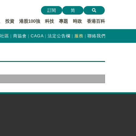
訂閱
简
遞
投資
港股100強
科技
專題
時政
香港百科
社區
商協會
CAGA
法定公告欄
服務
聯絡我們