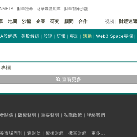
INMETA
財華證券
財華
媒體矩陣
財華
智庫沙龍
單
地圖
沙龍
企業
研究
顧問
合作
視頻
財經速
A股解碼
美股解碼
股評
研報
專訪
活動
Web3 Space專欄
專欄
查看更多
者關係
|
版權聲明
|
重要聲明
|
私隱政策
|
聯絡我們
券市場周刊
|
壹財信
|
權衡財經
|
攬富財經
|
更多...