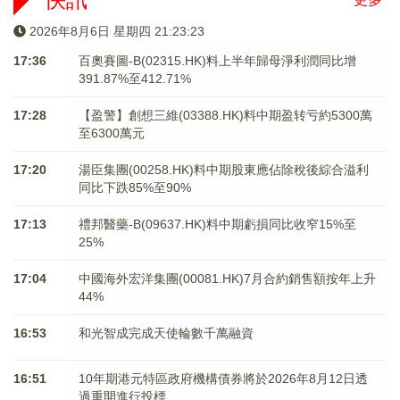
2026年8月6日 星期四 21:23:23
17:36
百奧賽圖-B(02315.HK)料上半年歸母淨利潤同比增
391.87%至412.71%
17:28
【盈警】創想三維(03388.HK)料中期盈转亏約5300萬
至6300萬元
17:20
湯臣集團(00258.HK)料中期股東應佔除稅後綜合溢利
同比下跌85%至90%
17:13
禮邦醫藥-B(09637.HK)料中期虧損同比收窄15%至
25%
17:04
中國海外宏洋集團(00081.HK)7月合約銷售額按年上升
44%
16:53
和光智成完成天使輪數千萬融資
16:51
10年期港元特區政府機構債券將於2026年8月12日透
過重開進行投標