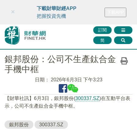
財華智庫網
FINTV
FINMETA
財華證券
媒體矩陣
下載財華財經APP
×
下載APP
智庫沙龍
聯絡我們
把握投資先機
訂閱
简
銀邦股份：公司不生產鈦合金
手機中框
日期：
2026年6月3日 下午3:23
【財華社訊】6月3日，銀邦股份(
300337.SZ
)在互動平台表
示，公司不生產鈦合金手機中框。
銀邦股份
300337.SZ