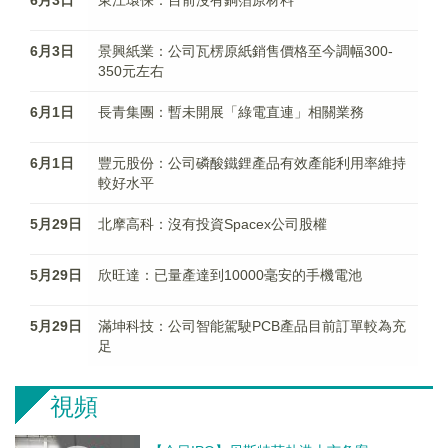
6月3日
東江環保：目前沒有銅箔原材料
6月3日
景興紙業：公司瓦楞原紙銷售價格至今調幅300-
350元左右
6月1日
長青集團：暫未開展「綠電直連」相關業務
6月1日
豐元股份：公司磷酸鐵鋰產品有效產能利用率維持
較好水平
5月29日
北摩高科：沒有投資Spacex公司股權
5月29日
欣旺達：已量產達到10000毫安的手機電池
5月29日
滿坤科技：公司智能駕駛PCB產品目前訂單較為充
足
視頻