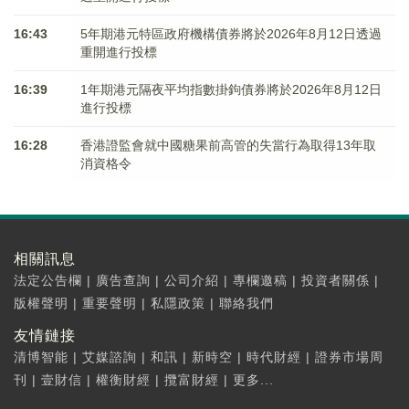
16:43
5年期港元特區政府機構債券將於2026年8月12日透過
重開進行投標
16:39
1年期港元隔夜平均指數掛鉤債券將於2026年8月12日
進行投標
16:28
香港證監會就中國糖果前高管的失當行為取得13年取
消資格令
相關訊息
法定公告欄
|
廣告查詢
|
公司介紹
|
專欄邀稿
|
投資者關係
|
版權聲明
|
重要聲明
|
私隱政策
|
聯絡我們
友情鏈接
清博智能
|
艾媒諮詢
|
和訊
|
新時空
|
時代財經
|
證券市場周
刊
|
壹財信
|
權衡財經
|
攬富財經
|
更多...