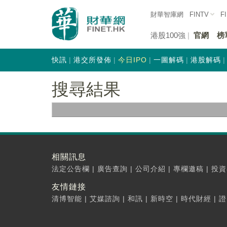
財華智庫網
FINTV
F
港股100強
官網
榜
快訊
港交所發佈
今日IPO
一圖解碼
港股解碼
搜尋結果
相關訊息
法定公告欄
|
廣告查詢
|
公司介紹
|
專欄邀稿
|
投資
友情鏈接
清博智能
|
艾媒諮詢
|
和訊
|
新時空
|
時代財經
|
證