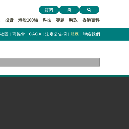
訂閱
简
遞
投資
港股100強
科技
專題
時政
香港百科
社區
商協會
CAGA
法定公告欄
服務
聯絡我們