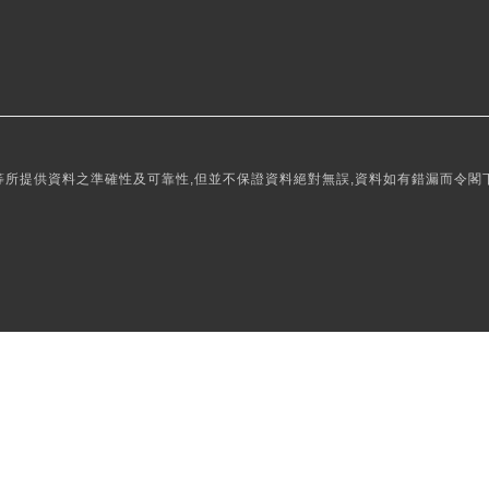
所提供資料之準確性及可靠性,但並不保證資料絕對無誤,資料如有錯漏而令閣