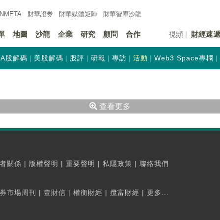
INMETA
財華證券
財華
媒體矩陣
財華
智庫沙龍
單
地圖
沙龍
企業
研究
顧問
合作
視頻
財經速
A股解碼
美股解碼
股評
研報
專訪
活動
Web3 Space專欄
查看更多
者關係
|
版權聲明
|
重要聲明
|
私隱政策
|
聯絡我們
券市場周刊
|
壹財信
|
權衡財經
|
攬富財經
|
更多...