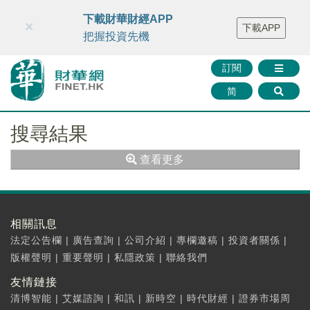
財華智庫網
FINTV
FINMETA
財華證券
媒體矩陣
下載財華財經APP
×
下載APP
智庫沙龍
聯絡我們
把握投資先機
訂閱
简
搜尋結果
查看更多
相關訊息
法定公告欄
|
廣告查詢
|
公司介紹
|
專欄邀稿
|
投資者關係
|
版權聲明
|
重要聲明
|
私隱政策
|
聯絡我們
友情鏈接
清博智能
|
艾媒諮詢
|
和訊
|
新時空
|
時代財經
|
證券市場周