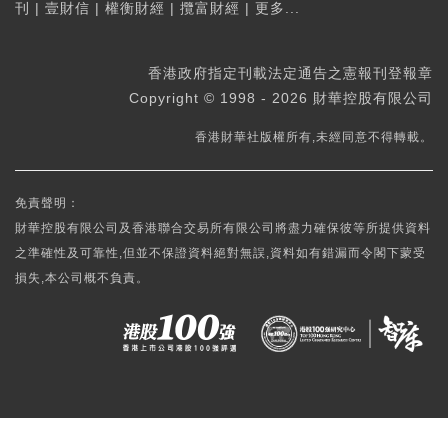
刊
|
壹財信
|
權衡財經
|
攬富財經
|
更多...
香港政府指定刊載法定通告之憲報刊登報章
Copyright © 1998 - 2026 財華控股有限公司
香港財華社版權所有,未經同意不得轉載。
免責聲明：
財華控股有限公司及香港聯合交易所有限公司將盡力確保彼等所提供資料
之準確性及可靠性,但並不保證資料絕對無誤,資料如有錯漏而令閣下蒙受
損失,本公司概不負責。