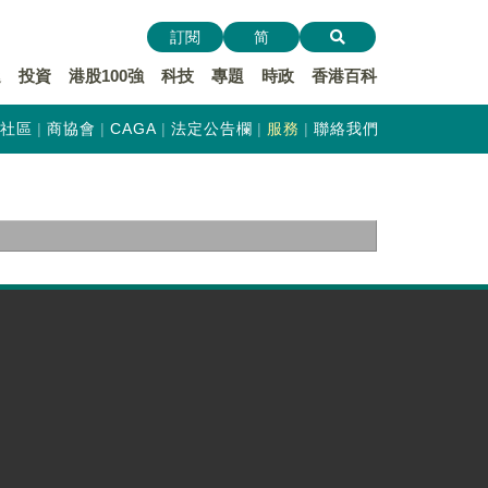
訂閱
简
遞
投資
港股100強
科技
專題
時政
香港百科
社區
商協會
CAGA
法定公告欄
服務
聯絡我們