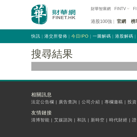
財華智庫網
FINTV
F
港股100強
官網
榜
快訊
港交所發佈
今日IPO
一圖解碼
港股解碼
搜尋結果
相關訊息
法定公告欄
|
廣告查詢
|
公司介紹
|
專欄邀稿
|
投資
友情鏈接
清博智能
|
艾媒諮詢
|
和訊
|
新時空
|
時代財經
|
證