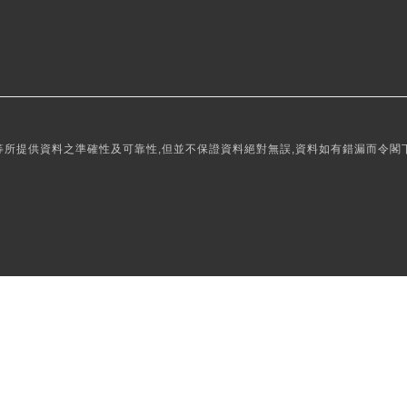
所提供資料之準確性及可靠性,但並不保證資料絕對無誤,資料如有錯漏而令閣