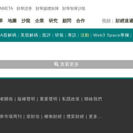
INMETA
財華證券
財華
媒體矩陣
財華
智庫沙龍
單
地圖
沙龍
企業
研究
顧問
合作
視頻
財經速
A股解碼
美股解碼
股評
研報
專訪
活動
Web3 Space專欄
查看更多
者關係
|
版權聲明
|
重要聲明
|
私隱政策
|
聯絡我們
券市場周刊
|
壹財信
|
權衡財經
|
攬富財經
|
更多...