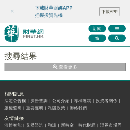
財華智庫網
FINTV
FINMETA
財華證券
媒體矩陣
下載財華財經APP
×
下載APP
智庫沙龍
聯絡我們
把握投資先機
訂閱
简
搜尋結果
查看更多
相關訊息
法定公告欄
|
廣告查詢
|
公司介紹
|
專欄邀稿
|
投資者關係
|
版權聲明
|
重要聲明
|
私隱政策
|
聯絡我們
友情鏈接
清博智能
|
艾媒諮詢
|
和訊
|
新時空
|
時代財經
|
證券市場周