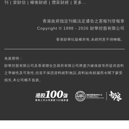
刊
|
壹財信
|
權衡財經
|
攬富財經
|
更多...
香港政府指定刊載法定通告之憲報刊登報章
Copyright © 1998 - 2026 財華控股有限公司
香港財華社版權所有,未經同意不得轉載。
免責聲明：
財華控股有限公司及香港聯合交易所有限公司將盡力確保彼等所提供資料
之準確性及可靠性,但並不保證資料絕對無誤,資料如有錯漏而令閣下蒙受
損失,本公司概不負責。