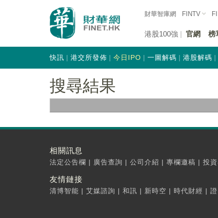
財華智庫網
FINTV
F
港股100強
官網
榜
快訊
港交所發佈
今日IPO
一圖解碼
港股解碼
搜尋結果
相關訊息
法定公告欄
|
廣告查詢
|
公司介紹
|
專欄邀稿
|
投資
友情鏈接
清博智能
|
艾媒諮詢
|
和訊
|
新時空
|
時代財經
|
證