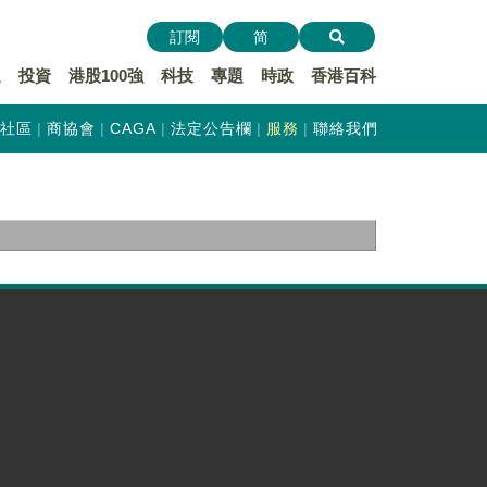
訂閱
简
遞
投資
港股100強
科技
專題
時政
香港百科
社區
商協會
CAGA
法定公告欄
服務
聯絡我們