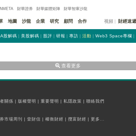
INMETA
財華證券
財華
媒體矩陣
財華
智庫沙龍
單
地圖
沙龍
企業
研究
顧問
合作
視頻
財經速
A股解碼
美股解碼
股評
研報
專訪
活動
Web3 Space專欄
查看更多
者關係
|
版權聲明
|
重要聲明
|
私隱政策
|
聯絡我們
券市場周刊
|
壹財信
|
權衡財經
|
攬富財經
|
更多...