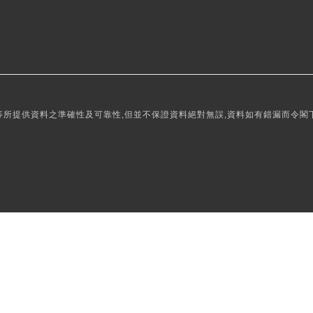
所提供資料之準確性及可靠性,但並不保證資料絕對無誤,資料如有錯漏而令閣