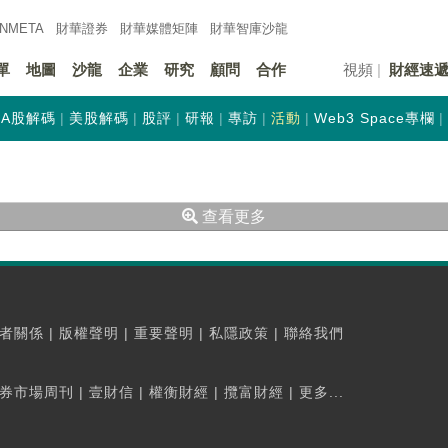
INMETA
財華證券
財華
媒體矩陣
財華
智庫沙龍
單
地圖
沙龍
企業
研究
顧問
合作
視頻
財經速
A股解碼
美股解碼
股評
研報
專訪
活動
Web3 Space專欄
查看更多
者關係
|
版權聲明
|
重要聲明
|
私隱政策
|
聯絡我們
券市場周刊
|
壹財信
|
權衡財經
|
攬富財經
|
更多...