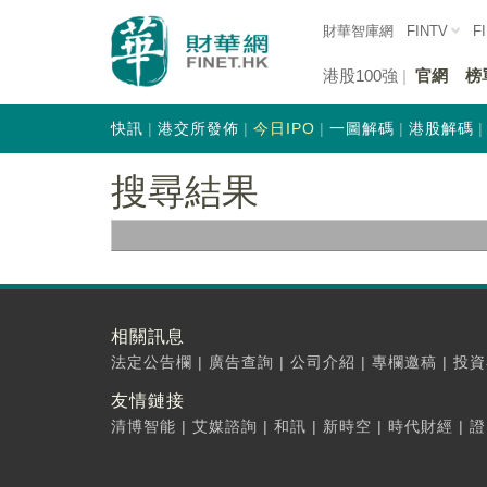
財華智庫網
FINTV
F
港股100強
官網
榜
快訊
港交所發佈
今日IPO
一圖解碼
港股解碼
搜尋結果
相關訊息
法定公告欄
|
廣告查詢
|
公司介紹
|
專欄邀稿
|
投資
友情鏈接
清博智能
|
艾媒諮詢
|
和訊
|
新時空
|
時代財經
|
證