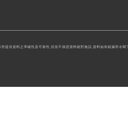
所提供資料之準確性及可靠性,但並不保證資料絕對無誤,資料如有錯漏而令閣