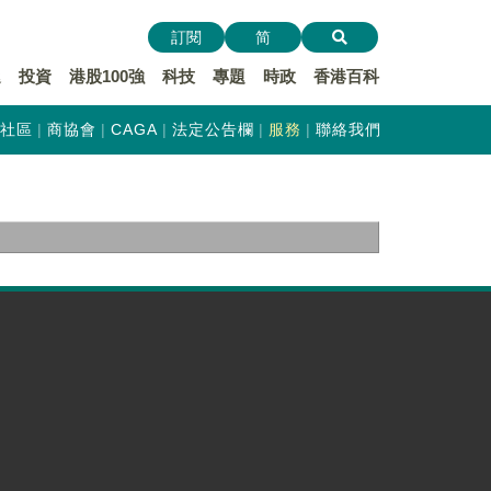
訂閱
简
遞
投資
港股100強
科技
專題
時政
香港百科
社區
商協會
CAGA
法定公告欄
服務
聯絡我們