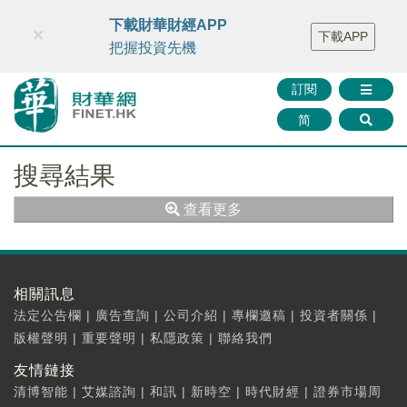
財華智庫網
FINTV
FINMETA
財華證券
媒體矩陣
下載財華財經APP
×
下載APP
智庫沙龍
聯絡我們
把握投資先機
訂閱
简
搜尋結果
查看更多
相關訊息
法定公告欄
|
廣告查詢
|
公司介紹
|
專欄邀稿
|
投資者關係
|
版權聲明
|
重要聲明
|
私隱政策
|
聯絡我們
友情鏈接
清博智能
|
艾媒諮詢
|
和訊
|
新時空
|
時代財經
|
證券市場周