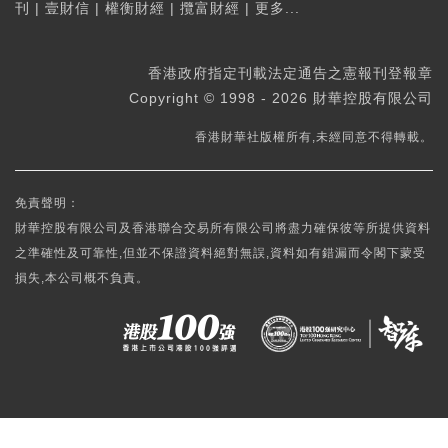
刊
|
壹財信
|
權衡財經
|
攬富財經
|
更多...
香港政府指定刊載法定通告之憲報刊登報章
Copyright © 1998 - 2026 財華控股有限公司
香港財華社版權所有,未經同意不得轉載。
免責聲明：
財華控股有限公司及香港聯合交易所有限公司將盡力確保彼等所提供資料
之準確性及可靠性,但並不保證資料絕對無誤,資料如有錯漏而令閣下蒙受
損失,本公司概不負責。