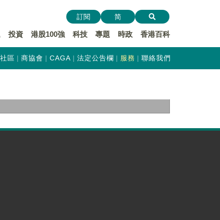
訂閱
简
遞
投資
港股100強
科技
專題
時政
香港百科
社區
商協會
CAGA
法定公告欄
服務
聯絡我們