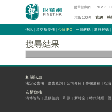
財華智庫網
FINTV
F
港股100強
官網
榜
快訊
港交所發佈
今日IPO
一圖解碼
港股解碼
搜尋結果
相關訊息
法定公告欄
|
廣告查詢
|
公司介紹
|
專欄邀稿
|
投資
友情鏈接
清博智能
|
艾媒諮詢
|
和訊
|
新時空
|
時代財經
|
證