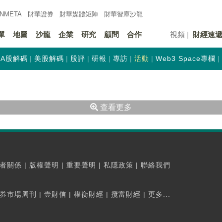
INMETA
財華證券
財華
媒體矩陣
財華
智庫沙龍
單
地圖
沙龍
企業
研究
顧問
合作
視頻
財經速
A股解碼
美股解碼
股評
研報
專訪
活動
Web3 Space專欄
查看更多
者關係
|
版權聲明
|
重要聲明
|
私隱政策
|
聯絡我們
券市場周刊
|
壹財信
|
權衡財經
|
攬富財經
|
更多...