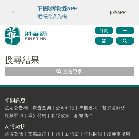
財華智庫網
FINTV
FINMETA
財華證券
媒體矩陣
下載財華財經APP
×
下載APP
智庫沙龍
聯絡我們
把握投資先機
訂閱
简
搜尋結果
查看更多
相關訊息
法定公告欄
|
廣告查詢
|
公司介紹
|
專欄邀稿
|
投資者關係
|
版權聲明
|
重要聲明
|
私隱政策
|
聯絡我們
友情鏈接
清博智能
|
艾媒諮詢
|
和訊
|
新時空
|
時代財經
|
證券市場周