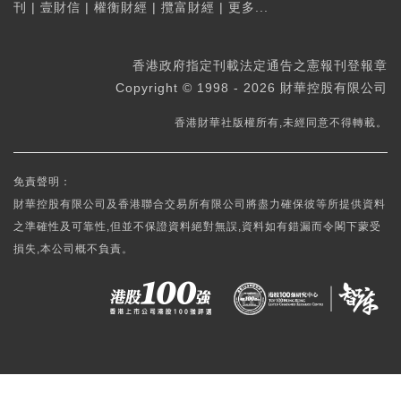
刊
|
壹財信
|
權衡財經
|
攬富財經
|
更多...
香港政府指定刊載法定通告之憲報刊登報章
Copyright © 1998 - 2026 財華控股有限公司
香港財華社版權所有,未經同意不得轉載。
免責聲明：
財華控股有限公司及香港聯合交易所有限公司將盡力確保彼等所提供資料
之準確性及可靠性,但並不保證資料絕對無誤,資料如有錯漏而令閣下蒙受
損失,本公司概不負責。