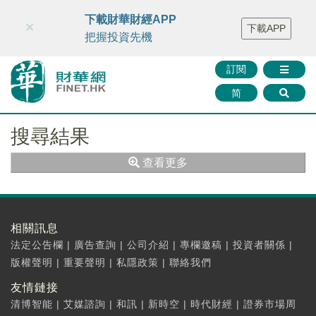
財華智庫網
FINTV
FINMETA
財華證券
媒體矩陣
下載財華財經APP
×
下載APP
智庫沙龍
聯絡我們
把握投資先機
訂閱
简
搜尋結果
查看更多
相關訊息
法定公告欄
|
廣告查詢
|
公司介紹
|
專欄邀稿
|
投資者關係
|
版權聲明
|
重要聲明
|
私隱政策
|
聯絡我們
友情鏈接
清博智能
|
艾媒諮詢
|
和訊
|
新時空
|
時代財經
|
證券市場周