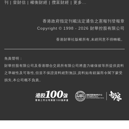
刊
|
壹財信
|
權衡財經
|
攬富財經
|
更多...
香港政府指定刊載法定通告之憲報刊登報章
Copyright © 1998 - 2026 財華控股有限公司
香港財華社版權所有,未經同意不得轉載。
免責聲明：
財華控股有限公司及香港聯合交易所有限公司將盡力確保彼等所提供資料
之準確性及可靠性,但並不保證資料絕對無誤,資料如有錯漏而令閣下蒙受
損失,本公司概不負責。