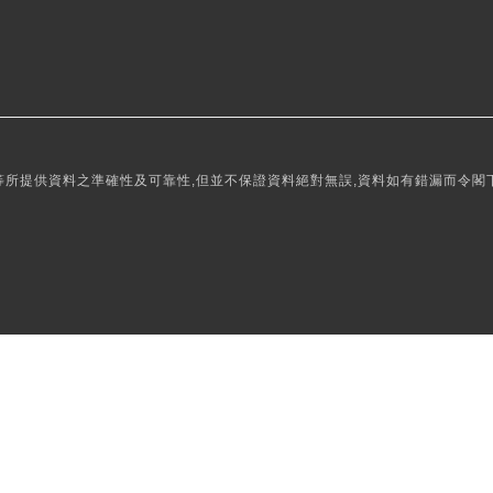
所提供資料之準確性及可靠性,但並不保證資料絕對無誤,資料如有錯漏而令閣