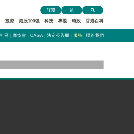
訂閱
简
遞
投資
港股100強
科技
專題
時政
香港百科
社區
商協會
CAGA
法定公告欄
服務
聯絡我們