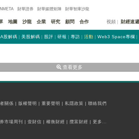
INMETA
財華證券
財華
媒體矩陣
財華
智庫沙龍
單
地圖
沙龍
企業
研究
顧問
合作
視頻
財經速
A股解碼
美股解碼
股評
研報
專訪
活動
Web3 Space專欄
查看更多
者關係
|
版權聲明
|
重要聲明
|
私隱政策
|
聯絡我們
券市場周刊
|
壹財信
|
權衡財經
|
攬富財經
|
更多...