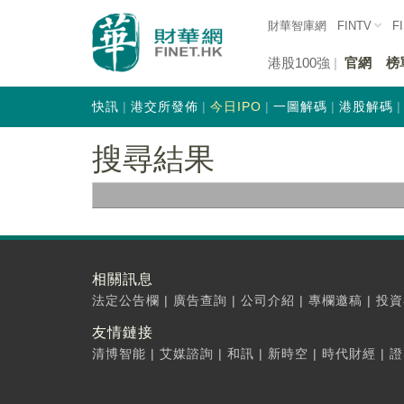
財華智庫網
FINTV
F
港股100強
官網
榜
快訊
港交所發佈
今日IPO
一圖解碼
港股解碼
搜尋結果
相關訊息
法定公告欄
|
廣告查詢
|
公司介紹
|
專欄邀稿
|
投資
友情鏈接
清博智能
|
艾媒諮詢
|
和訊
|
新時空
|
時代財經
|
證