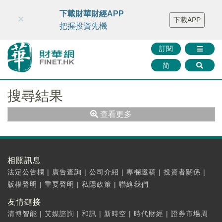
財華智庫網
FINTV
FINMETA
財華證券
媒體矩陣
下載財華財經APP
×
下載APP
智庫沙龍
聯絡我們
把握投資先機
訂閱
简
搜尋結果
查看更多
相關訊息
法定公告欄
|
廣告查詢
|
公司介紹
|
專欄邀稿
|
投資者關係
|
版權聲明
|
重要聲明
|
私隱政策
|
聯絡我們
友情鏈接
清博智能
|
艾媒諮詢
|
和訊
|
新時空
|
時代財經
|
證券市場周