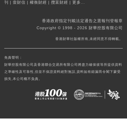
刊
|
壹財信
|
權衡財經
|
攬富財經
|
更多...
香港政府指定刊載法定通告之憲報刊登報章
Copyright © 1998 - 2026 財華控股有限公司
香港財華社版權所有,未經同意不得轉載。
免責聲明：
財華控股有限公司及香港聯合交易所有限公司將盡力確保彼等所提供資料
之準確性及可靠性,但並不保證資料絕對無誤,資料如有錯漏而令閣下蒙受
損失,本公司概不負責。