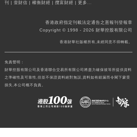
刊
|
壹財信
|
權衡財經
|
攬富財經
|
更多...
香港政府指定刊載法定通告之憲報刊登報章
Copyright © 1998 - 2026 財華控股有限公司
香港財華社版權所有,未經同意不得轉載。
免責聲明：
財華控股有限公司及香港聯合交易所有限公司將盡力確保彼等所提供資料
之準確性及可靠性,但並不保證資料絕對無誤,資料如有錯漏而令閣下蒙受
損失,本公司概不負責。