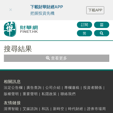
財華智庫網
FINTV
FINMETA
財華證券
媒體矩陣
下載財華財經APP
×
下載APP
智庫沙龍
聯絡我們
把握投資先機
訂閱
简
搜尋結果
查看更多
相關訊息
法定公告欄
|
廣告查詢
|
公司介紹
|
專欄邀稿
|
投資者關係
|
版權聲明
|
重要聲明
|
私隱政策
|
聯絡我們
友情鏈接
清博智能
|
艾媒諮詢
|
和訊
|
新時空
|
時代財經
|
證券市場周