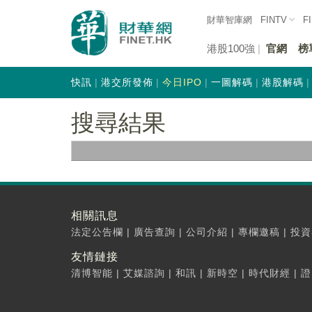
財華智庫網
FINTV
F
港股100強
官網
榜
快訊
港交所發佈
今日IPO
一圖解碼
港股解碼
搜尋結果
相關訊息
法定公告欄
|
廣告查詢
|
公司介紹
|
專欄邀稿
|
投資
友情鏈接
清博智能
|
艾媒諮詢
|
和訊
|
新時空
|
時代財經
|
證