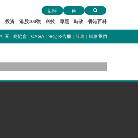
訂閱
简
遞
投資
港股100強
科技
專題
時政
香港百科
社區
商協會
CAGA
法定公告欄
服務
聯絡我們