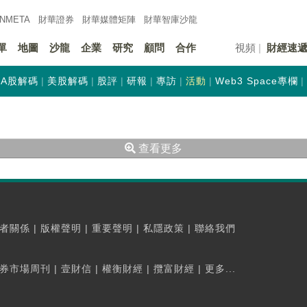
INMETA
財華證券
財華
媒體矩陣
財華
智庫沙龍
單
地圖
沙龍
企業
研究
顧問
合作
視頻
財經速
A股解碼
美股解碼
股評
研報
專訪
活動
Web3 Space專欄
查看更多
者關係
|
版權聲明
|
重要聲明
|
私隱政策
|
聯絡我們
券市場周刊
|
壹財信
|
權衡財經
|
攬富財經
|
更多...