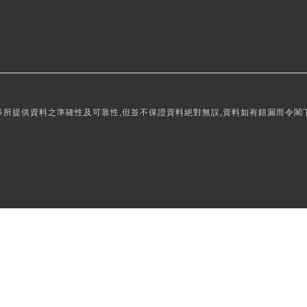
所提供資料之準確性及可靠性,但並不保證資料絕對無誤,資料如有錯漏而令閣