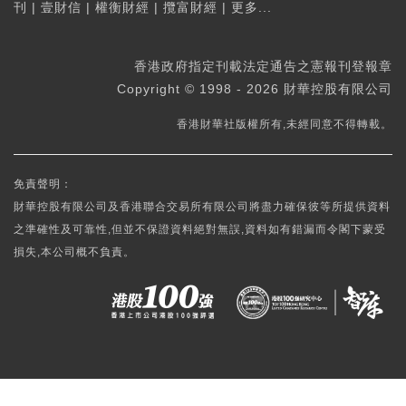
刊
|
壹財信
|
權衡財經
|
攬富財經
|
更多...
香港政府指定刊載法定通告之憲報刊登報章
Copyright © 1998 - 2026 財華控股有限公司
香港財華社版權所有,未經同意不得轉載。
免責聲明：
財華控股有限公司及香港聯合交易所有限公司將盡力確保彼等所提供資料
之準確性及可靠性,但並不保證資料絕對無誤,資料如有錯漏而令閣下蒙受
損失,本公司概不負責。