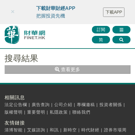
財華智庫網
FINTV
FINMETA
財華證券
媒體矩陣
下載財華財經APP
×
下載APP
智庫沙龍
聯絡我們
把握投資先機
訂閱
简
搜尋結果
查看更多
相關訊息
法定公告欄
|
廣告查詢
|
公司介紹
|
專欄邀稿
|
投資者關係
|
版權聲明
|
重要聲明
|
私隱政策
|
聯絡我們
友情鏈接
清博智能
|
艾媒諮詢
|
和訊
|
新時空
|
時代財經
|
證券市場周