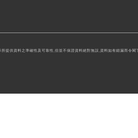
所提供資料之準確性及可靠性,但並不保證資料絕對無誤,資料如有錯漏而令閣