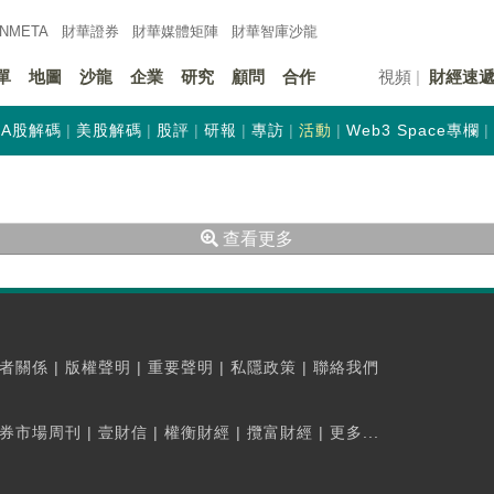
INMETA
財華證券
財華
媒體矩陣
財華
智庫沙龍
單
地圖
沙龍
企業
研究
顧問
合作
視頻
財經速
A股解碼
美股解碼
股評
研報
專訪
活動
Web3 Space專欄
查看更多
者關係
|
版權聲明
|
重要聲明
|
私隱政策
|
聯絡我們
券市場周刊
|
壹財信
|
權衡財經
|
攬富財經
|
更多...