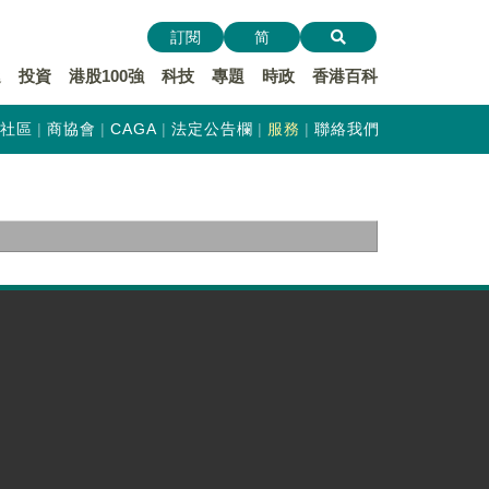
訂閱
简
遞
投資
港股100強
科技
專題
時政
香港百科
社區
商協會
CAGA
法定公告欄
服務
聯絡我們