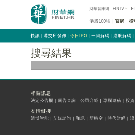
財華智庫網
FINTV
F
港股100強
官網
榜
快訊
港交所發佈
今日IPO
一圖解碼
港股解碼
搜尋結果
相關訊息
法定公告欄
|
廣告查詢
|
公司介紹
|
專欄邀稿
|
投資
友情鏈接
清博智能
|
艾媒諮詢
|
和訊
|
新時空
|
時代財經
|
證