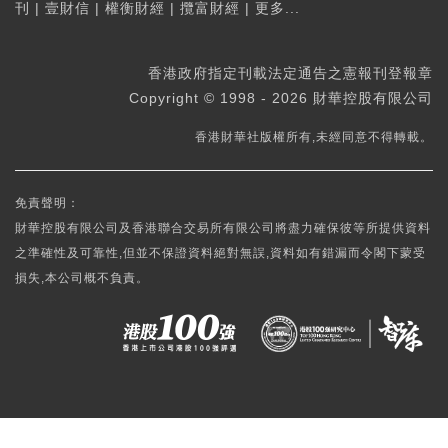
刊
|
壹財信
|
權衡財經
|
攬富財經
|
更多...
香港政府指定刊載法定通告之憲報刊登報章
Copyright © 1998 - 2026 財華控股有限公司
香港財華社版權所有,未經同意不得轉載。
免責聲明：
財華控股有限公司及香港聯合交易所有限公司將盡力確保彼等所提供資料
之準確性及可靠性,但並不保證資料絕對無誤,資料如有錯漏而令閣下蒙受
損失,本公司概不負責。