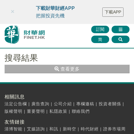
財華智庫網
FINTV
FINMETA
財華證券
媒體矩陣
下載財華財經APP
×
下載APP
智庫沙龍
聯絡我們
把握投資先機
訂閱
简
搜尋結果
查看更多
相關訊息
法定公告欄
|
廣告查詢
|
公司介紹
|
專欄邀稿
|
投資者關係
|
版權聲明
|
重要聲明
|
私隱政策
|
聯絡我們
友情鏈接
清博智能
|
艾媒諮詢
|
和訊
|
新時空
|
時代財經
|
證券市場周