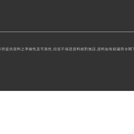
所提供資料之準確性及可靠性,但並不保證資料絕對無誤,資料如有錯漏而令閣