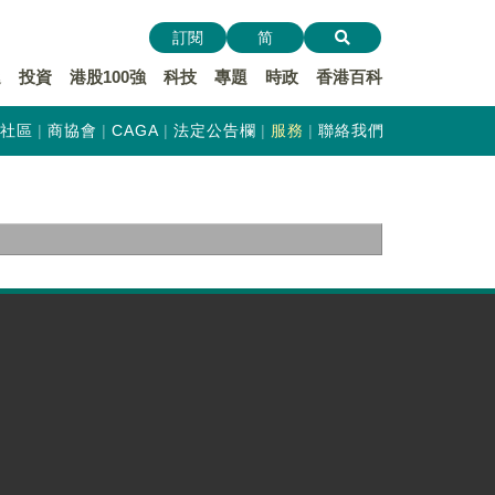
訂閱
简
遞
投資
港股100強
科技
專題
時政
香港百科
社區
商協會
CAGA
法定公告欄
服務
聯絡我們