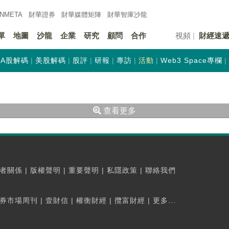
INMETA
財華證券
財華
媒體矩陣
財華
智庫沙龍
單
地圖
沙龍
企業
研究
顧問
合作
視頻
財經速
A股解碼
美股解碼
股評
研報
專訪
活動
Web3 Space專欄
查看更多
者關係
|
版權聲明
|
重要聲明
|
私隱政策
|
聯絡我們
券市場周刊
|
壹財信
|
權衡財經
|
攬富財經
|
更多...