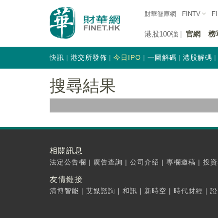
財華智庫網
FINTV
F
港股100強
官網
榜
快訊
港交所發佈
今日IPO
一圖解碼
港股解碼
搜尋結果
相關訊息
法定公告欄
|
廣告查詢
|
公司介紹
|
專欄邀稿
|
投資
友情鏈接
清博智能
|
艾媒諮詢
|
和訊
|
新時空
|
時代財經
|
證