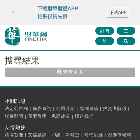
財華智庫網
FINTV
FINMETA
財華證券
媒體矩陣
下載財華財經APP
×
下載APP
智庫沙龍
聯絡我們
把握投資先機
訂閱
简
搜尋結果
查看更多
相關訊息
法定公告欄
|
廣告查詢
|
公司介紹
|
專欄邀稿
|
投資者關係
|
版權聲明
|
重要聲明
|
私隱政策
|
聯絡我們
友情鏈接
清博智能
|
艾媒諮詢
|
和訊
|
新時空
|
時代財經
|
證券市場周