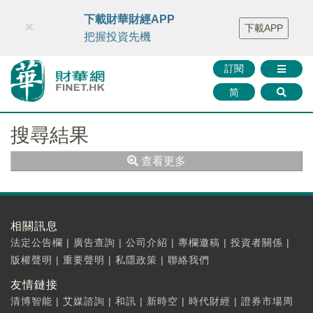
財華智庫網
FINTV
FINMETA
財華證券
媒體矩陣
下載財華財經APP
×
下載APP
智庫沙龍
聯絡我們
把握投資先機
訂閱
简
搜尋結果
查看更多
相關訊息
法定公告欄
|
廣告查詢
|
公司介紹
|
專欄邀稿
|
投資者關係
|
版權聲明
|
重要聲明
|
私隱政策
|
聯絡我們
友情鏈接
清博智能
|
艾媒諮詢
|
和訊
|
新時空
|
時代財經
|
證券市場周