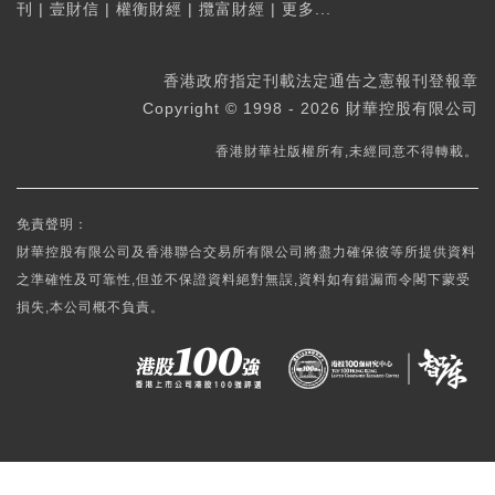
刊
|
壹財信
|
權衡財經
|
攬富財經
|
更多...
香港政府指定刊載法定通告之憲報刊登報章
Copyright © 1998 - 2026 財華控股有限公司
香港財華社版權所有,未經同意不得轉載。
免責聲明：
財華控股有限公司及香港聯合交易所有限公司將盡力確保彼等所提供資料
之準確性及可靠性,但並不保證資料絕對無誤,資料如有錯漏而令閣下蒙受
損失,本公司概不負責。