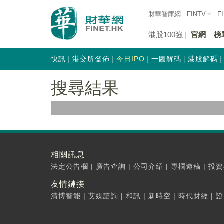
財華智庫網
FINTV
F
港股100強
官網
榜
快訊
港交所發佈
今日IPO
一圖解碼
港股解碼
搜尋結果
相關訊息
法定公告欄
|
廣告查詢
|
公司介紹
|
專欄邀稿
|
投資
友情鏈接
清博智能
|
艾媒諮詢
|
和訊
|
新時空
|
時代財經
|
證