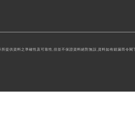
所提供資料之準確性及可靠性,但並不保證資料絕對無誤,資料如有錯漏而令閣