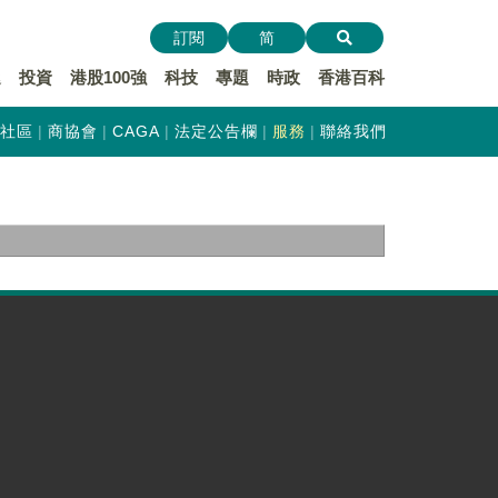
訂閱
简
遞
投資
港股100強
科技
專題
時政
香港百科
社區
商協會
CAGA
法定公告欄
服務
聯絡我們