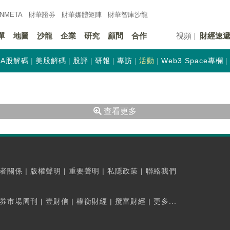
INMETA
財華證券
財華
媒體矩陣
財華
智庫沙龍
單
地圖
沙龍
企業
研究
顧問
合作
視頻
財經速
A股解碼
美股解碼
股評
研報
專訪
活動
Web3 Space專欄
查看更多
者關係
|
版權聲明
|
重要聲明
|
私隱政策
|
聯絡我們
券市場周刊
|
壹財信
|
權衡財經
|
攬富財經
|
更多...