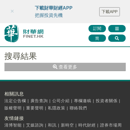
財華智庫網
FINTV
FINMETA
財華證券
媒體矩陣
下載財華財經APP
×
下載APP
智庫沙龍
聯絡我們
把握投資先機
訂閱
简
搜尋結果
查看更多
相關訊息
法定公告欄
|
廣告查詢
|
公司介紹
|
專欄邀稿
|
投資者關係
|
版權聲明
|
重要聲明
|
私隱政策
|
聯絡我們
友情鏈接
清博智能
|
艾媒諮詢
|
和訊
|
新時空
|
時代財經
|
證券市場周