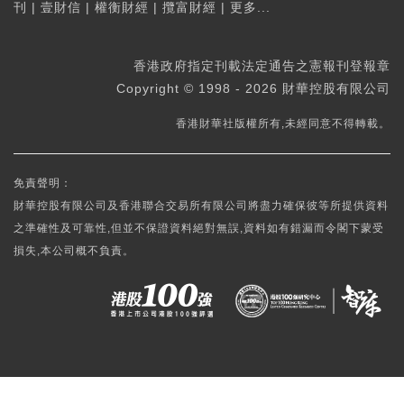
刊
|
壹財信
|
權衡財經
|
攬富財經
|
更多...
香港政府指定刊載法定通告之憲報刊登報章
Copyright © 1998 - 2026 財華控股有限公司
香港財華社版權所有,未經同意不得轉載。
免責聲明：
財華控股有限公司及香港聯合交易所有限公司將盡力確保彼等所提供資料
之準確性及可靠性,但並不保證資料絕對無誤,資料如有錯漏而令閣下蒙受
損失,本公司概不負責。