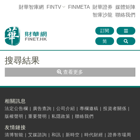
財華智庫網
FINTV
FINMETA
財華證券
媒體矩陣
智庫沙龍
聯絡我們
訂閱
简
搜尋結果
查看更多
相關訊息
法定公告欄
|
廣告查詢
|
公司介紹
|
專欄邀稿
|
投資者關係
|
版權聲明
|
重要聲明
|
私隱政策
|
聯絡我們
友情鏈接
清博智能
|
艾媒諮詢
|
和訊
|
新時空
|
時代財經
|
證券市場周