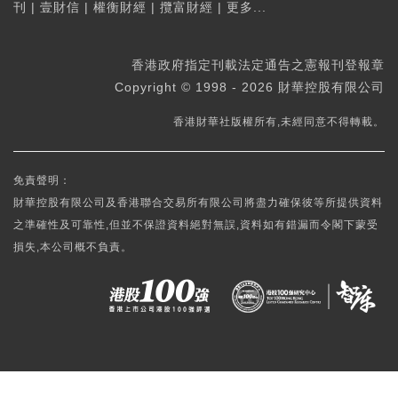
刊
|
壹財信
|
權衡財經
|
攬富財經
|
更多...
香港政府指定刊載法定通告之憲報刊登報章
Copyright © 1998 - 2026 財華控股有限公司
香港財華社版權所有,未經同意不得轉載。
免責聲明：
財華控股有限公司及香港聯合交易所有限公司將盡力確保彼等所提供資料
之準確性及可靠性,但並不保證資料絕對無誤,資料如有錯漏而令閣下蒙受
損失,本公司概不負責。