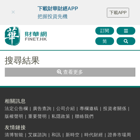
財華智庫網
FINTV
FINMETA
財華證券
媒體矩陣
下載財華財經APP
×
下載APP
智庫沙龍
聯絡我們
把握投資先機
訂閱
简
搜尋結果
查看更多
相關訊息
法定公告欄
|
廣告查詢
|
公司介紹
|
專欄邀稿
|
投資者關係
|
版權聲明
|
重要聲明
|
私隱政策
|
聯絡我們
友情鏈接
清博智能
|
艾媒諮詢
|
和訊
|
新時空
|
時代財經
|
證券市場周