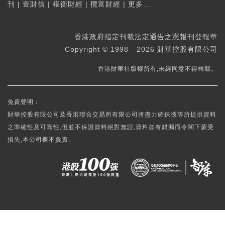
刊
|
壹財信
|
權衡財經
|
攬富財經
|
更多...
香港政府指定刊載法定通告之憲報刊登報章
Copyright © 1998 - 2026 財華控股有限公司
香港財華社版權所有,未經同意不得轉載。
免責聲明：
財華控股有限公司及香港聯合交易所有限公司將盡力確保彼等所提供資料
之準確性及可靠性,但並不保證資料絕對無誤,資料如有錯漏而令閣下蒙受
損失,本公司概不負責。