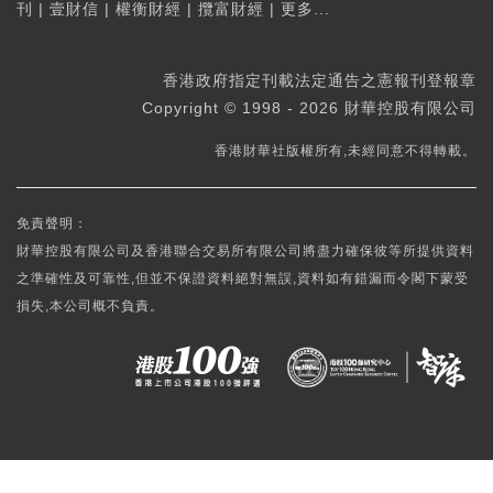
刊
|
壹財信
|
權衡財經
|
攬富財經
|
更多...
香港政府指定刊載法定通告之憲報刊登報章
Copyright © 1998 - 2026 財華控股有限公司
香港財華社版權所有,未經同意不得轉載。
免責聲明：
財華控股有限公司及香港聯合交易所有限公司將盡力確保彼等所提供資料
之準確性及可靠性,但並不保證資料絕對無誤,資料如有錯漏而令閣下蒙受
損失,本公司概不負責。