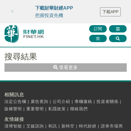
財華智庫網
FINTV
FINMETA
財華證券
媒體矩陣
下載財華財經APP
×
下載APP
智庫沙龍
聯絡我們
把握投資先機
訂閱
简
搜尋結果
查看更多
相關訊息
法定公告欄
|
廣告查詢
|
公司介紹
|
專欄邀稿
|
投資者關係
|
版權聲明
|
重要聲明
|
私隱政策
|
聯絡我們
友情鏈接
清博智能
|
艾媒諮詢
|
和訊
|
新時空
|
時代財經
|
證券市場周