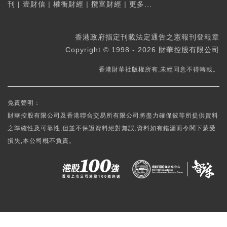
刊
|
壹財信
|
權衡財經
|
攬富財經
|
更多...
香港政府指定刊載法定通告之憲報刊登報章
Copyright © 1998 - 2026 財華控股有限公司
香港財華社版權所有,未經同意不得轉載。
免責聲明：
財華控股有限公司及香港聯合交易所有限公司將盡力確保彼等所提供資料
之準確性及可靠性,但並不保證資料絕對無誤,資料如有錯漏而令閣下蒙受
損失,本公司概不負責。