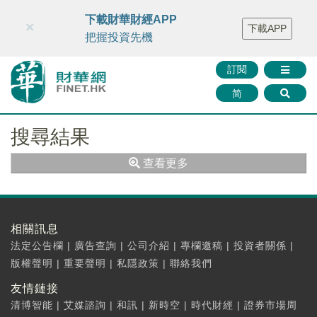
財華智庫網
FINTV
FINMETA
財華證券
媒體矩陣
下載財華財經APP
×
下載APP
智庫沙龍
聯絡我們
把握投資先機
訂閱
简
搜尋結果
查看更多
相關訊息
法定公告欄
|
廣告查詢
|
公司介紹
|
專欄邀稿
|
投資者關係
|
版權聲明
|
重要聲明
|
私隱政策
|
聯絡我們
友情鏈接
清博智能
|
艾媒諮詢
|
和訊
|
新時空
|
時代財經
|
證券市場周