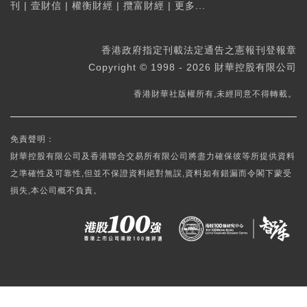
刊
|
壹財信
|
權衡財經
|
攬富財經
|
更多...
香港政府指定刊載法定通告之憲報刊登報章
Copyright © 1998 - 2026 財華控股有限公司
香港財華社版權所有,未經同意不得轉載。
免責聲明：
財華控股有限公司及香港聯合交易所有限公司將盡力確保彼等所提供資料
之準確性及可靠性,但並不保證資料絕對無誤,資料如有錯漏而令閣下蒙受
損失,本公司概不負責。