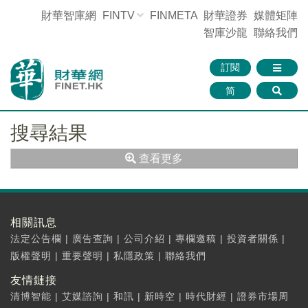
財華智庫網
FINTV
FINMETA
財華證券
媒體矩陣
智庫沙龍
聯絡我們
訂閱
简
搜尋結果
查看更多
相關訊息
法定公告欄
|
廣告查詢
|
公司介紹
|
專欄邀稿
|
投資者關係
|
版權聲明
|
重要聲明
|
私隱政策
|
聯絡我們
友情鏈接
清博智能
|
艾媒諮詢
|
和訊
|
新時空
|
時代財經
|
證券市場周