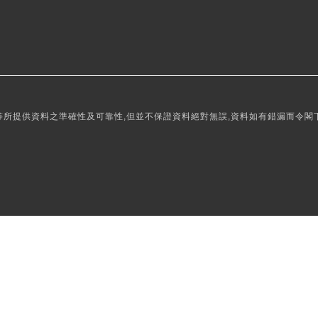
所提供資料之準確性及可靠性,但並不保證資料絕對無誤,資料如有錯漏而令閣