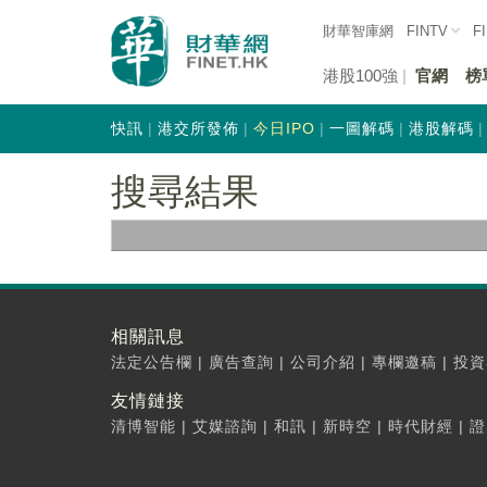
財華智庫網
FINTV
F
港股100強
官網
榜
快訊
港交所發佈
今日IPO
一圖解碼
港股解碼
搜尋結果
相關訊息
法定公告欄
|
廣告查詢
|
公司介紹
|
專欄邀稿
|
投資
友情鏈接
清博智能
|
艾媒諮詢
|
和訊
|
新時空
|
時代財經
|
證