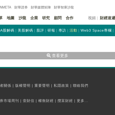
INMETA
財華證券
財華
媒體矩陣
財華
智庫沙龍
單
地圖
沙龍
企業
研究
顧問
合作
視頻
財經速
A股解碼
美股解碼
股評
研報
專訪
活動
Web3 Space專欄
查看更多
者關係
|
版權聲明
|
重要聲明
|
私隱政策
|
聯絡我們
券市場周刊
|
壹財信
|
權衡財經
|
攬富財經
|
更多...