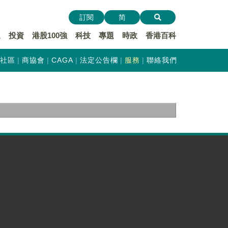
訂閱
简
遞
投資
港股100強
科技
專題
時政
香港百科
社區
商協會
CAGA
法定公告欄
服務
聯絡我們