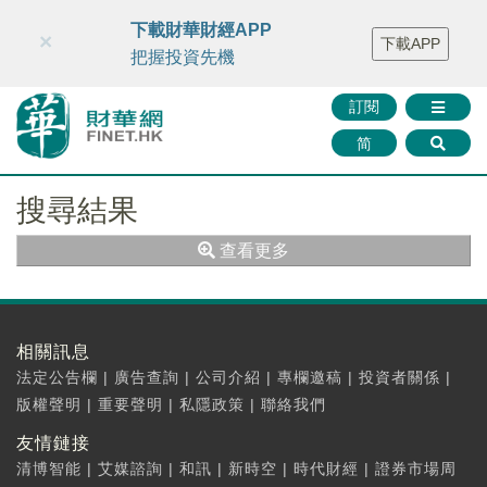
財華智庫網
FINTV
FINMETA
財華證券
媒體矩陣
下載財華財經APP
×
下載APP
智庫沙龍
聯絡我們
把握投資先機
訂閱
简
搜尋結果
查看更多
相關訊息
法定公告欄
|
廣告查詢
|
公司介紹
|
專欄邀稿
|
投資者關係
|
版權聲明
|
重要聲明
|
私隱政策
|
聯絡我們
友情鏈接
清博智能
|
艾媒諮詢
|
和訊
|
新時空
|
時代財經
|
證券市場周