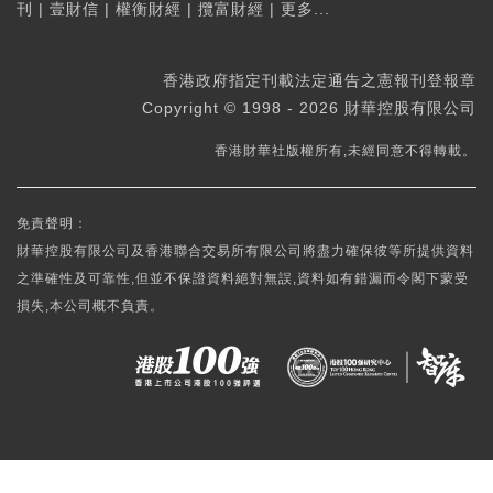
刊
|
壹財信
|
權衡財經
|
攬富財經
|
更多...
香港政府指定刊載法定通告之憲報刊登報章
Copyright © 1998 - 2026 財華控股有限公司
香港財華社版權所有,未經同意不得轉載。
免責聲明：
財華控股有限公司及香港聯合交易所有限公司將盡力確保彼等所提供資料
之準確性及可靠性,但並不保證資料絕對無誤,資料如有錯漏而令閣下蒙受
損失,本公司概不負責。