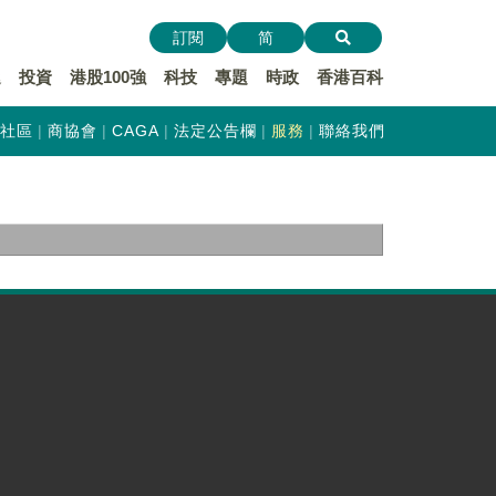
訂閱
简
遞
投資
港股100強
科技
專題
時政
香港百科
社區
商協會
CAGA
法定公告欄
服務
聯絡我們