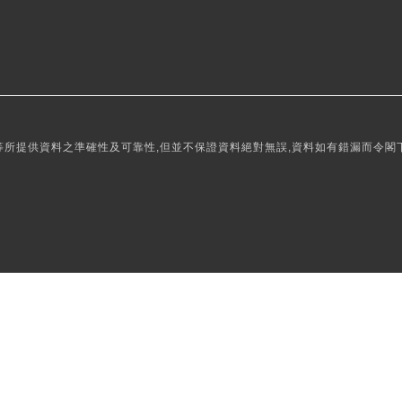
所提供資料之準確性及可靠性,但並不保證資料絕對無誤,資料如有錯漏而令閣