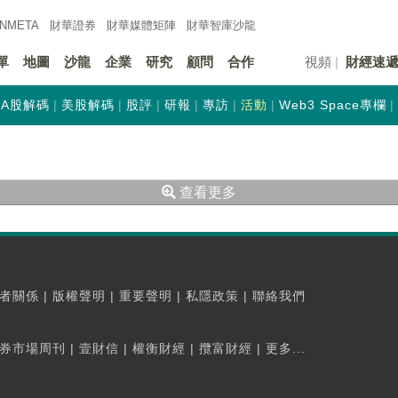
INMETA
財華證券
財華
媒體矩陣
財華
智庫沙龍
單
地圖
沙龍
企業
研究
顧問
合作
視頻
財經速
A股解碼
美股解碼
股評
研報
專訪
活動
Web3 Space專欄
查看更多
者關係
|
版權聲明
|
重要聲明
|
私隱政策
|
聯絡我們
券市場周刊
|
壹財信
|
權衡財經
|
攬富財經
|
更多...