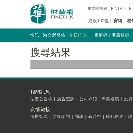
財華智庫網
FINTV
F
港股100強
官網
榜
快訊
港交所發佈
今日IPO
一圖解碼
港股解碼
搜尋結果
相關訊息
法定公告欄
|
廣告查詢
|
公司介紹
|
專欄邀稿
|
投資
友情鏈接
清博智能
|
艾媒諮詢
|
和訊
|
新時空
|
時代財經
|
證